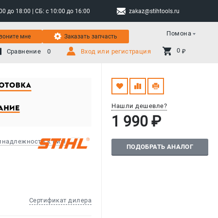
 до 18:00 | СБ: с 10:00 до 16:00
zakaz@stihtools.ru
Помона
воните мне
Заказать запчасть
0 
Сравнение
0
Вход или регистрация
₽
Нашли дешевле?
1 990 ₽
ринадлежности к ним
ПОДОБРАТЬ АНАЛОГ
Сертификат дилера