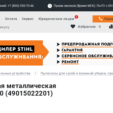
лий: +7 (800) 550-70-46
Прием звонков (Время МСК): Пн-Пт с 09:00
а
Оплата
Сервис
Юридическим лицам
Перез
Избранное
0
ельные устройства
Пылесосы для сухой и влажной уборки, п
ая металлическая
20 (49015022201)