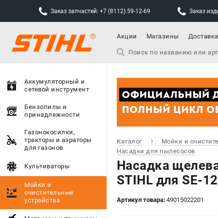
Заказ запчастей: +7 (8112) 59-12-69
Заказ изде
Акции
Магазины
Доставк
Аккумуляторный и
сетевой инструмент
Бензопилы и
принадлежности
Газонокосилки,
тракторы и аэраторы
Каталог
Мойки и очистит
для газонов
Насадки для пылесосов
Насадка щелев
Культиваторы
STIHL для SE-1
Мойки и
очистительные
Артикул товара:
49015022201
устройства