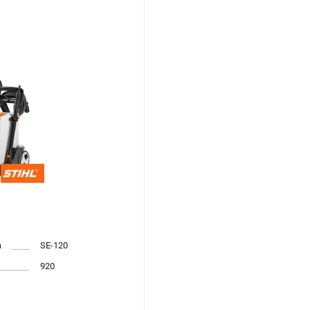
а
SE-120
920