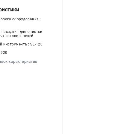
ристики
гового оборудования :
 насадки : для очистки
ых котлов и печей
й инструмента : SE-120
 920
исок характеристик