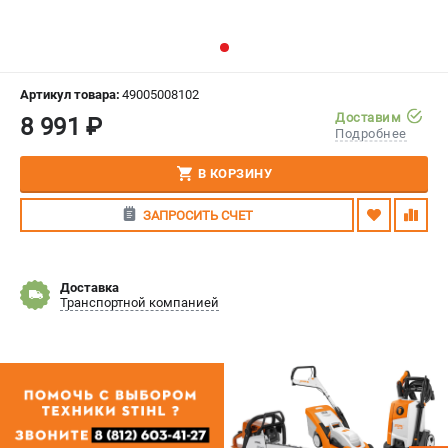
СРАВНЕНИЕ
(
0
)
ИЗБРАННОЕ
(
0
)
Артикул товара:
49005008102
Доставим
8 991 ₽
МАГАЗИНЫ
Подробнее
СЕРВИС
В КОРЗИНУ
ЗАПРОСИТЬ СЧЕТ
ПОДДЕРЖКА
Сервисный центр
Гарантия Stihl
Доставка
Транспортной компанией
Политика обработки персональных данных
Часто задаваемые вопросы FAQ
ИНФОРМАЦИЯ
О компании
О бренде