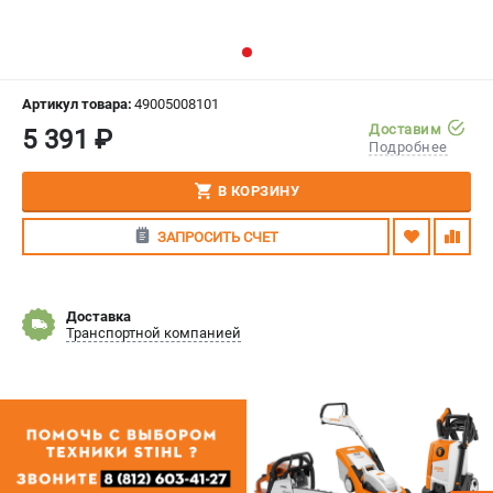
СРАВНЕНИЕ
(
0
)
ИЗБРАННОЕ
(
0
)
Артикул товара:
49005008101
Доставим
5 391 ₽
МАГАЗИНЫ
Подробнее
СЕРВИС
В КОРЗИНУ
ЗАПРОСИТЬ СЧЕТ
ПОДДЕРЖКА
Сервисный центр
Гарантия Stihl
Доставка
Транспортной компанией
Политика обработки персональных данных
Часто задаваемые вопросы FAQ
ИНФОРМАЦИЯ
О компании
О бренде