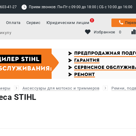
 603-41-27
Прием звонков: Пн-Пт с 09:00 до 18:00 | СБ с 10:00 до 16:00
а
Оплата
Сервис
Юридическим лицам
Перез
Избранное
0
ммеры
Аксессуары для мотокос и триммеров
Ремни, под
еса STIHL