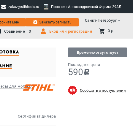
zakaz@stihtools.ru
Проспект Александровской Фермы, 29АЛ
Санкт-Петербург
воните мне
Заказать запчасть
0 
Сравнение
0
Вход или регистрация
₽
Временно отсутствует
Последняя цена
590
c
весы для мотокос
Сообщить о поступлении
Сертификат дилера