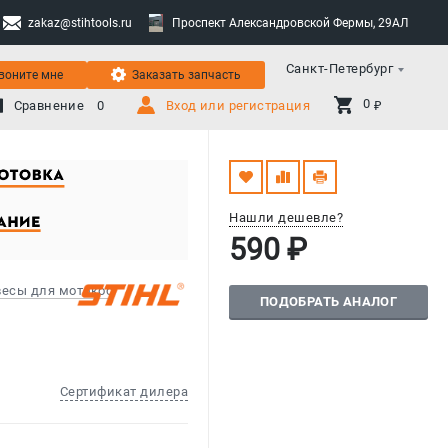
zakaz@stihtools.ru
Проспект Александровской Фермы, 29АЛ
Санкт-Петербург
воните мне
Заказать запчасть
0 
Сравнение
0
Вход или регистрация
₽
Нашли дешевле?
590 ₽
весы для мотокос
ПОДОБРАТЬ АНАЛОГ
Сертификат дилера