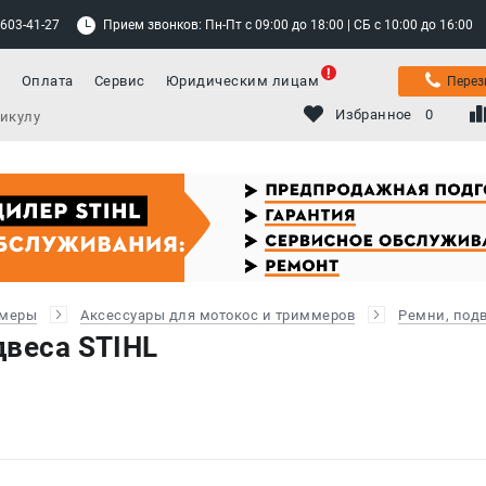
 603-41-27
Прием звонков: Пн-Пт с 09:00 до 18:00 | СБ с 10:00 до 16:00
а
Оплата
Сервис
Юридическим лицам
Перез
Избранное
0
ммеры
Аксессуары для мотокос и триммеров
Ремни, под
двеса STIHL