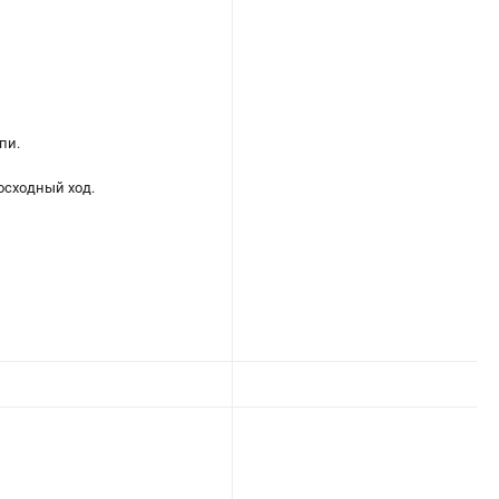
пи.
осходный ход.