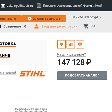
zakaz@stihtools.ru
Проспект Александровской Фермы, 29АЛ
Санкт-Петербург
воните мне
Заказать запчасть
0 
Сравнение
0
Вход или регистрация
₽
Нашли дешевле?
147 128 ₽
хты цепей
ПОДОБРАТЬ АНАЛОГ
Сертификат дилера