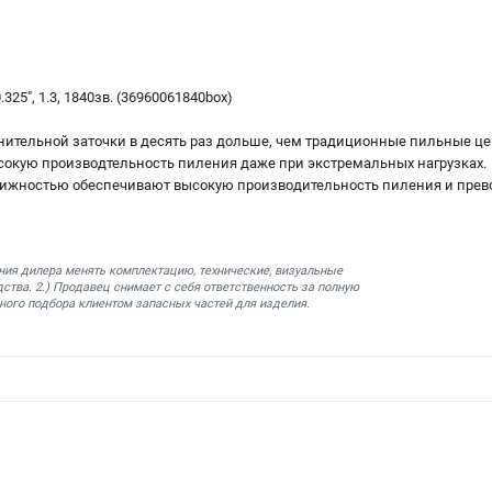
325", 1.3, 1840зв. (36960061840box)
лнительной заточки в десять раз дольше, чем традиционные пильные це
 высокую производтельность пиления даже при экстремальных нагрузках.
вижностью обеспечивают высокую производительность пиления и прев
ния дилера менять комплектацию, технические, визуальные
ства. 2.) Продавец снимает с себя ответственность за полную
ного подбора клиентом запасных частей для изделия.