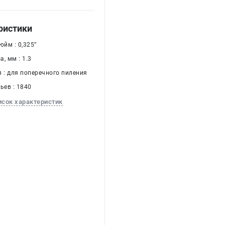
ристики
йм : 0,325’’
, мм : 1.3
я : для поперечного пиления
ьев : 1840
исок характеристик