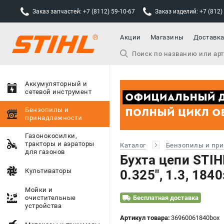
Заказ запчастей: +7 (8112) 59-10-67
Заказ изделий: +7 (812)
Акции
Магазины
Доставк
Аккумуляторный и
сетевой инструмент
Бензопилы и
принадлежности
Газонокосилки,
тракторы и аэраторы
Каталог
Бензопилы и пр
для газонов
Бухта цепи STIH
Культиваторы
0.325", 1.3, 18
Мойки и
очистительные
Бесплатная доставка
устройства
Артикул товара:
36960061840box