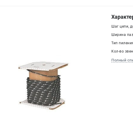
Характе
Шаг цепи, дю
Ширина паза
Тип пилени
Кол-во звен
Полный сп