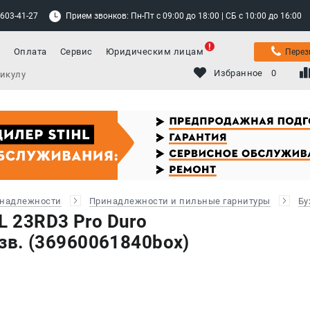
 603-41-27
Прием звонков: Пн-Пт с 09:00 до 18:00 | СБ с 10:00 до 16:00
а
Оплата
Сервис
Юридическим лицам
Перез
Избранное
0
инадлежности
Принадлежности и пильные гарнитуры
Бу
L 23RD3 Pro Duro
40зв. (36960061840box)