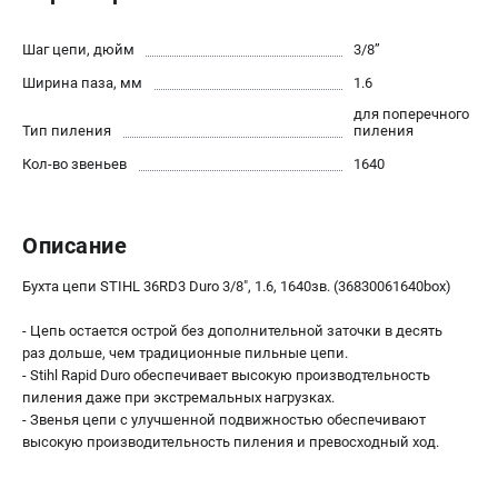
Юридическим лицам
Способы оплаты
Шаг цепи, дюйм
3/8’’
Правила обмена и возврата
Ширина паза, мм
1.6
Контакты
для поперечного
Справочник по тримерным головкам и ножам
Тип пиления
пиления
Бонусная программа
Кол-во звеньев
1640
Пользовательское соглашение
Описание
САДОВАЯ ТЕХНИКА
Бензопилы
Бухта цепи STIHL 36RD3 Duro 3/8", 1.6, 1640зв. (36830061640box)
Мотокосы
- Цепь остается острой без дополнительной заточки в десять
Газонокосилки и тракторы
раз дольше, чем традиционные пильные цепи.
Опрыскиватели
- Stihl Rapid Duro обеспечивает высокую производтельность
Измельчители
пиления даже при экстремальных нагрузках.
Ножницы для изгороди
- Звенья цепи с улучшенной подвижностью обеспечивают
высокую производительность пиления и превосходный ход.
Мойки высокого давления
Воздуходувы