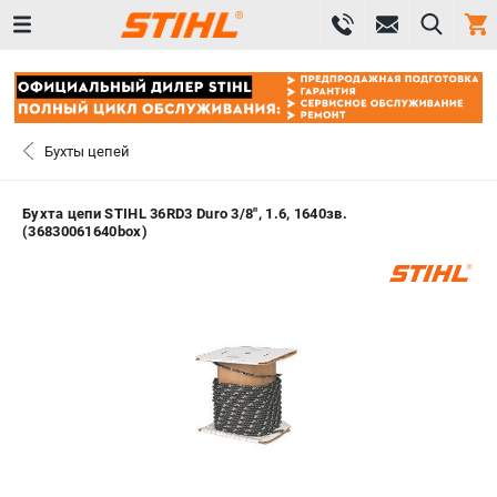
0 
₽
ПОМОНА
Бухты цепей
+7 (800) 550-70-46
- ЗАКАЗ ИЗДЕЛИЙ
Бухта цепи STIHL 36RD3 Duro 3/8", 1.6, 1640зв.
(36830061640box)
+7 (8112) 59-12-69
- ЗАКАЗ ЗАПЧАСТЕЙ
ЗАКАЗАТЬ ЗАПЧАСТЬ
ВХОД ИЛИ РЕГИСТРАЦИЯ
КАТАЛОГ
АКЦИИ