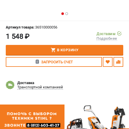
СРАВНЕНИЕ
(
0
)
ИЗБРАННОЕ
(
0
)
Артикул товара:
36510000056
Доставим
1 548 ₽
МАГАЗИНЫ
Подробнее
СЕРВИС
В КОРЗИНУ
ЗАПРОСИТЬ СЧЕТ
ПОДДЕРЖКА
Сервисный центр
Гарантия Stihl
Доставка
Транспортной компанией
Политика обработки персональных данных
Часто задаваемые вопросы FAQ
ИНФОРМАЦИЯ
О компании
О бренде