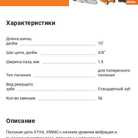
Юридическим лицам
Способы оплаты
Правила обмена и возврата
Характеристики
Контакты
Справочник по тримерным головкам и ножам
Длина шины,
дюйм
15"
Бонусная программа
Пользовательское соглашение
Шаг цепи, дюйм
3/8’’
Ширина паза, мм
1.5
САДОВАЯ ТЕХНИКА
для поперечного
Тип пиления
пиления
Бензопилы
Вид режущего
Мотокосы
зуба
Стандартный зуб
Газонокосилки и тракторы
Кол-во звеньев
56
Опрыскиватели
Измельчители
Ножницы для изгороди
Описание
Мойки высокого давления
Воздуходувы
Пильная цепь STIHL 35RMC с низким уровнем вибрации и