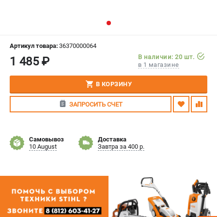
СРАВНЕНИЕ
(
0
)
ИЗБРАННОЕ
(
0
)
Артикул товара:
36370000064
В наличии: 20 шт.
1 485 ₽
МАГАЗИНЫ
в 1 магазине
СЕРВИС
В КОРЗИНУ
ЗАПРОСИТЬ СЧЕТ
ПОДДЕРЖКА
Сервисный центр
Гарантия Stihl
Самовывоз
Доставка
10 August
Завтра за 400 р.
Политика обработки персональных данных
Часто задаваемые вопросы FAQ
ИНФОРМАЦИЯ
О компании
О бренде