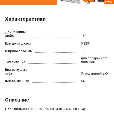
Юридическим лицам
Способы оплаты
Правила обмена и возврата
Характеристики
Контакты
Справочник по тримерным головкам и ножам
Длина шины,
дюйм
15"
Бонусная программа
Как нас найти
Шаг цепи, дюйм
0,325’’
Пользовательское соглашение
Ширина паза, мм
1.3
для поперечного
Тип пиления
пиления
САДОВАЯ ТЕХНИКА
Вид режущего
Бензопилы
зуба
Стандартный зуб
Мотокосы
Кол-во звеньев
64
Газонокосилки и тракторы
Опрыскиватели
Измельчители
Описание
Ножницы для изгороди
Мойки высокого давления
Цепь пильная STIHL 15" 325 1.3 64зв. (36370000064)