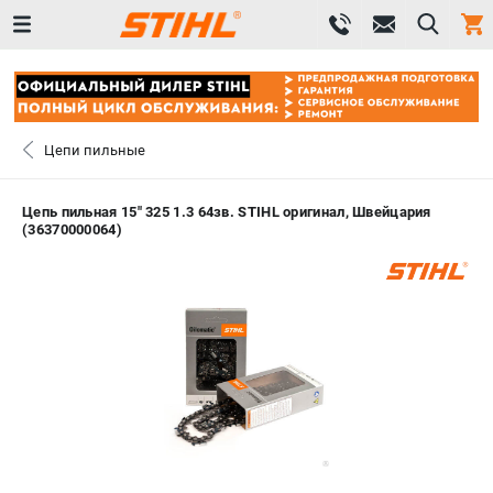
0 
₽
САНКТ-ПЕТЕРБУРГ
Цепи пильные
+7 (812) 603-41-27
- ЗАКАЗ ИЗДЕЛИЙ
Цепь пильная 15" 325 1.3 64зв. STIHL оригинал, Швейцария
(36370000064)
+7 (8112) 59-10-67
- ЗАКАЗ ЗАПЧАСТЕЙ
ЗАКАЗАТЬ ЗАПЧАСТЬ
ВХОД ИЛИ РЕГИСТРАЦИЯ
КАТАЛОГ
АКЦИИ