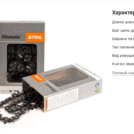
Характе
Длина шины
Шаг цепи, дю
Ширина паза
Тип пилени
Вид режуще
Кол-во звен
Полный сп