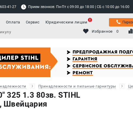
 603-41-27
Прием звонков: Пн-Пт с 09:00 до 18:00 | СБ с 10:00 до 16:00
а
Оплата
Сервис
Юридическим лицам
Перез
Избранное
0
инадлежности
Принадлежности и пильные гарнитуры
Це
" 325 1.3 80зв. STIHL
, Швейцария