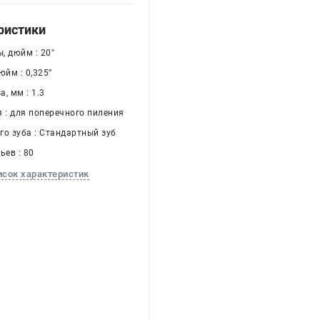
ристики
, дюйм : 20"
йм : 0,325’’
, мм : 1.3
я : для поперечного пиления
го зуба : Стандартный зуб
ьев : 80
исок характеристик