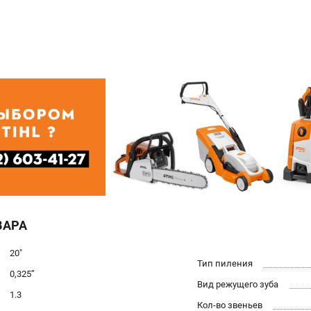
ВАРА
20"
Тип пиления
0,325’’
Вид режущего зуба
1.3
Кол-во звеньев