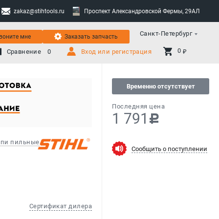
zakaz@stihtools.ru
Проспект Александровской Фермы, 29АЛ
Санкт-Петербург
воните мне
Заказать запчасть
0 
Сравнение
0
Вход или регистрация
₽
Временно отсутствует
Последняя цена
1 791
c
пи пильные
Сообщить о поступлении
Сертификат дилера