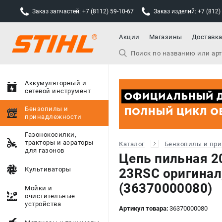
Заказ запчастей: +7 (8112) 59-10-67
Заказ изделий: +7 (812)
Акции
Магазины
Доставк
Аккумуляторный и
сетевой инструмент
Бензопилы и
принадлежности
Газонокосилки,
тракторы и аэраторы
Каталог
Бензопилы и пр
для газонов
Цепь пильная 20
Культиваторы
23RSС оригинал
(36370000080)
Мойки и
очистительные
устройства
Артикул товара:
36370000080