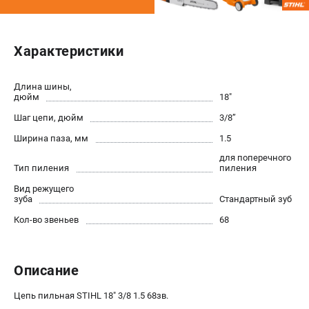
Юридическим лицам
Способы оплаты
Правила обмена и возврата
Характеристики
Контакты
Справочник по тримерным головкам и ножам
Длина шины,
дюйм
18"
Бонусная программа
Как нас найти
Шаг цепи, дюйм
3/8’’
Пользовательское соглашение
Ширина паза, мм
1.5
для поперечного
Тип пиления
пиления
САДОВАЯ ТЕХНИКА
Вид режущего
Бензопилы
зуба
Стандартный зуб
Мотокосы
Кол-во звеньев
68
Газонокосилки и тракторы
Опрыскиватели
Измельчители
Описание
Ножницы для изгороди
Мойки высокого давления
Цепь пильная STIHL 18" 3/8 1.5 68зв.