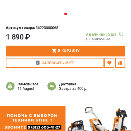
СРАВНЕНИЕ
(
0
)
ИЗБРАННОЕ
(
0
)
Артикул товара:
36220000068
В наличии: 5 шт.
1 890 ₽
МАГАЗИНЫ
в 1 магазине
СЕРВИС
В КОРЗИНУ
ЗАПРОСИТЬ СЧЕТ
ПОДДЕРЖКА
Сервисный центр
Гарантия Stihl
Самовывоз
Доставка
11 August
Завтра за 400 р.
Политика обработки персональных данных
Часто задаваемые вопросы FAQ
ИНФОРМАЦИЯ
О компании
О бренде