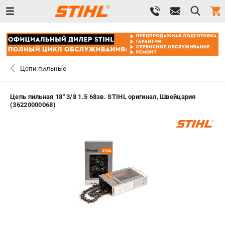
0 
₽
САНКТ-ПЕТЕРБУРГ
Цепи пильные
+7 (812) 603-41-27
- ЗАКАЗ ИЗДЕЛИЙ
Цепь пильная 18" 3/8 1.5 68зв. STIHL оригинал, Швейцария
(36220000068)
+7 (8112) 59-10-67
- ЗАКАЗ ЗАПЧАСТЕЙ
ЗАКАЗАТЬ ЗАПЧАСТЬ
ВХОД ИЛИ РЕГИСТРАЦИЯ
КАТАЛОГ
АКЦИИ