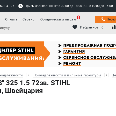
 603-41-27
Прием звонков: Пн-Пт с 09:00 до 18:00 | СБ с 10:00 до 16:00
а
Оплата
Сервис
Юридическим лицам
Перез
Избранное
0
инадлежности
Принадлежности и пильные гарнитуры
Це
" 325 1.5 72зв. STIHL
л, Швейцария