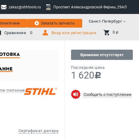
zakaz@stihtools.ru
Проспект Александровской Фермы, 29АЛ
Санкт-Петербург
воните мне
Заказать запчасть
0 
Сравнение
0
Вход или регистрация
₽
Временно отсутствует
Последняя цена
1 620
c
пи пильные
Сообщить о поступлении
Сертификат дилера