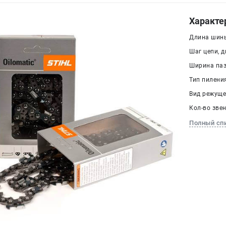
Характе
Длина шины
Шаг цепи, дю
Ширина паза
Тип пилени
Вид режуще
Кол-во звен
Полный сп