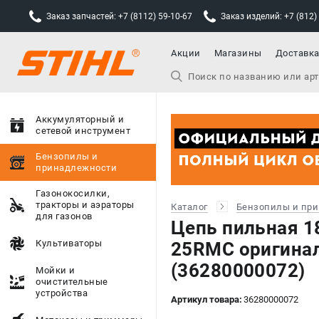
Заказ запчастей: +7 (8112) 59-10-67
Заказ изделий: +7 (812)
Акции
Магазины
Доставк
Аккумуляторный и
сетевой инструмент
Бензопилы и
принадлежности
Газонокосилки,
тракторы и аэраторы
Каталог
Бензопилы и пр
для газонов
Цепь пильная 18
Культиваторы
25RMC оригина
(36280000072)
Мойки и
очистительные
устройства
Артикул товара:
36280000072