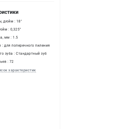
ристики
, дюйм : 18"
йм : 0,325’’
, мм : 1.5
я : для поперечного пиления
го зуба : Стандартный зуб
ьев : 72
исок характеристик