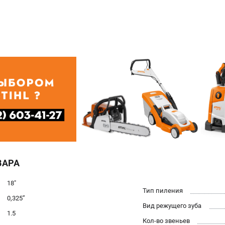
ВАРА
18"
Тип пиления
0,325’’
Вид режущего зуба
1.5
Кол-во звеньев