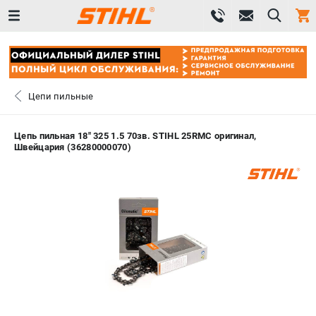
0 
₽
САНКТ-ПЕТЕРБУРГ
Цепи пильные
+7 (812) 603-41-27
- ЗАКАЗ ИЗДЕЛИЙ
Цепь пильная 18" 325 1.5 70зв. STIHL 25RMC оригинал,
Швейцария (36280000070)
+7 (8112) 59-10-67
- ЗАКАЗ ЗАПЧАСТЕЙ
ЗАКАЗАТЬ ЗАПЧАСТЬ
ВХОД ИЛИ РЕГИСТРАЦИЯ
КАТАЛОГ
АКЦИИ