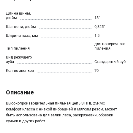
Юридическим лицам
Способы оплаты
Длина шины,
дюйм
18"
Правила обмена и возврата
Шаг цепи, дюйм
0,325’’
Контакты
Справочник по тримерным головкам и ножам
Ширина паза, мм
1.5
Бонусная программа
для поперечного
Тип пиления
пиления
Как нас найти
Пользовательское соглашение
Вид режущего
зуба
Стандартный зуб
Кол-во звеньев
70
САДОВАЯ ТЕХНИКА
Бензопилы
Мотокосы
Описание
Газонокосилки и тракторы
Высокопроизводительная пильная цепь STIHL 25RMC
Опрыскиватели
комфорт класса с низкой вибрацией и мягким резом, может
Измельчители
быть использована для валки леса, раскряжевки, обрезки
Ножницы для изгороди
сучьев и других работ.
Мойки высокого давления