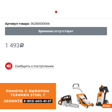
СРАВНЕНИЕ
(
0
)
ИЗБРАННОЕ
(
0
)
Артикул товара:
36280000066
МАГАЗИНЫ
Временно отсутствует
СЕРВИС
1 493
c
ПОДДЕРЖКА
Сервисный центр
Сообщить о поступлении
Гарантия Stihl
Политика обработки персональных данных
Часто задаваемые вопросы FAQ
ИНФОРМАЦИЯ
О компании
О бренде