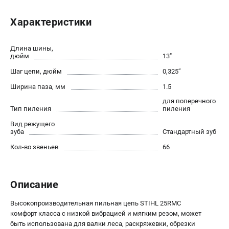
Юридическим лицам
Характеристики
Способы оплаты
Правила обмена и возврата
Контакты
Длина шины,
дюйм
13"
Справочник по тримерным головкам и ножам
Шаг цепи, дюйм
0,325’’
Бонусная программа
Как нас найти
Ширина паза, мм
1.5
Пользовательское соглашение
для поперечного
Тип пиления
пиления
Вид режущего
САДОВАЯ ТЕХНИКА
зуба
Стандартный зуб
Бензопилы
Кол-во звеньев
66
Мотокосы
Газонокосилки и тракторы
Опрыскиватели
Описание
Измельчители
Высокопроизводительная пильная цепь STIHL 25RMC
Ножницы для изгороди
комфорт класса с низкой вибрацией и мягким резом, может
Мойки высокого давления
быть использована для валки леса, раскряжевки, обрезки