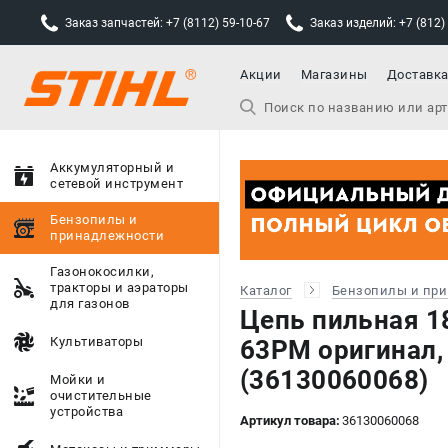
Заказ запчастей: +7 (8112) 59-10-67
Заказ изделий: +7 (812)
Акции
Магазины
Доставк
Аккумуляторный и
сетевой инструмент
Бензопилы и
принадлежности
Газонокосилки,
тракторы и аэраторы
Каталог
Бензопилы и пр
для газонов
Цепь пильная 18
Культиваторы
63PM оригинал
(36130060068)
Мойки и
очистительные
устройства
Артикул товара:
36130060068