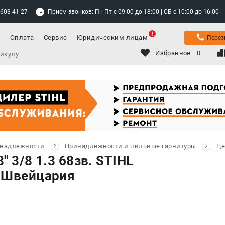
 603-41-27
Прием звонков: Пн-Пт с 09:00 до 18:00 | СБ с 10:00 до 16:00
а
Оплата
Сервис
Юридическим лицам
Перез
Избранное
0
инадлежности
Принадлежности и пильные гарнитуры
Це
" 3/8 1.3 68зв. STIHL
, Швейцария