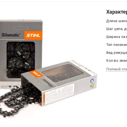
Характе
Длина шины
Шаг цепи, дю
Ширина паза
Тип пилени
Вид режуще
Кол-во звен
Полный сп