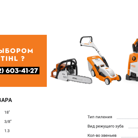
ВАРА
18"
Тип пиления
3/8’’
Вид режущего зуба
1.3
Кол-во звеньев