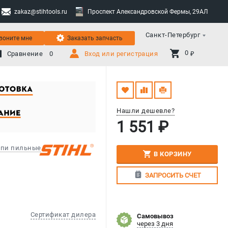
zakaz@stihtools.ru
Проспект Александровской Фермы, 29АЛ
Санкт-Петербург
воните мне
Заказать запчасть
0 
Сравнение
0
Вход или регистрация
₽
Нашли дешевле?
1 551 ₽
пи пильные
В КОРЗИНУ
ЗАПРОСИТЬ СЧЕТ
Сертификат дилера
Самовывоз
через 3 дня