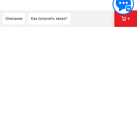
Описание
Как получить заказ?
ПОДДЕРЖКА
Сервисный центр
Гарантия Stihl
Политика обработки персональных данных
Часто задаваемые вопросы FAQ
ИНФОРМАЦИЯ
О компании
О бренде
Юридическим лицам