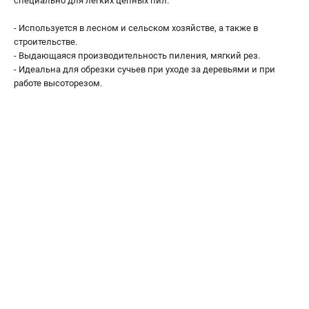
специально для лёгких цепных пил.
Воздуходувы
- Используется в лесном и сельском хозяйстве, а также в
ПРИНАДЛЕЖНОСТИ
строительстве.
- Выдающаяся производительность пиления, мягкий рез.
Цепи для бензопил
- Идеальна для обрезки сучьев при уходе за деревьями и при
Шины пильные
работе высоторезом.
Масла и смазки
Леска для триммеров
Заточные наборы и напильники
Средства защиты
Запчасти для инструмента
АККУМУЛЯТОРНАЯ ТЕХНИКА
Воздуходувки аккумуляторные
Высоторезы аккумуляторные
Газонокосилки аккумуляторные
Ножницы садовые аккумуляторные
Пилы цепные аккумуляторные
Триммеры аккумуляторные