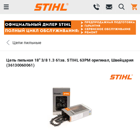
0 
₽
САНКТ-ПЕТЕРБУРГ
Цепи пильные
+7 (812) 603-41-27
- ЗАКАЗ ИЗДЕЛИЙ
Цепь пильная 18" 3/8 1.3 61зв. STIHL 63PM оригинал, Швейцария
(36130060061)
+7 (8112) 59-10-67
- ЗАКАЗ ЗАПЧАСТЕЙ
ЗАКАЗАТЬ ЗАПЧАСТЬ
ВХОД ИЛИ РЕГИСТРАЦИЯ
КАТАЛОГ
АКЦИИ