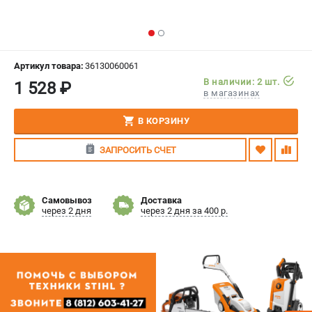
СРАВНЕНИЕ
(
0
)
ИЗБРАННОЕ
(
0
)
Артикул товара:
36130060061
В наличии: 2 шт.
1 528 ₽
МАГАЗИНЫ
в магазинах
СЕРВИС
В КОРЗИНУ
ЗАПРОСИТЬ СЧЕТ
ПОДДЕРЖКА
Сервисный центр
Гарантия Stihl
Самовывоз
Доставка
через 2 дня
через 2 дня за 400 р.
Политика обработки персональных данных
Часто задаваемые вопросы FAQ
ИНФОРМАЦИЯ
О компании
О бренде