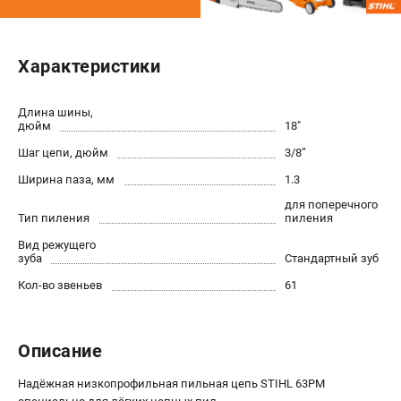
Юридическим лицам
Способы оплаты
Правила обмена и возврата
Характеристики
Контакты
Справочник по тримерным головкам и ножам
Длина шины,
дюйм
18"
Бонусная программа
Как нас найти
Шаг цепи, дюйм
3/8’’
Пользовательское соглашение
Ширина паза, мм
1.3
для поперечного
Тип пиления
пиления
САДОВАЯ ТЕХНИКА
Вид режущего
Бензопилы
зуба
Стандартный зуб
Мотокосы
Кол-во звеньев
61
Газонокосилки и тракторы
Опрыскиватели
Измельчители
Описание
Ножницы для изгороди
Мойки высокого давления
Надёжная низкопрофильная пильная цепь STIHL 63PM