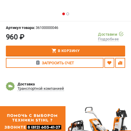
СРАВНЕНИЕ
(
0
)
ИЗБРАННОЕ
(
0
)
Артикул товара:
36100000046
Доставим
960 ₽
МАГАЗИНЫ
Подробнее
СЕРВИС
В КОРЗИНУ
ЗАПРОСИТЬ СЧЕТ
ПОДДЕРЖКА
Сервисный центр
Гарантия Stihl
Доставка
Транспортной компанией
Политика обработки персональных данных
Часто задаваемые вопросы FAQ
ИНФОРМАЦИЯ
О компании
О бренде