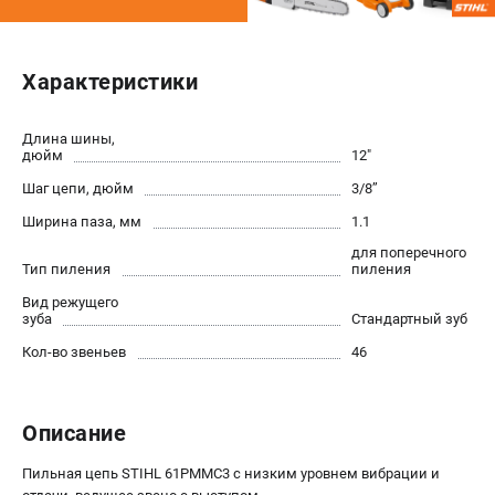
Юридическим лицам
Способы оплаты
Правила обмена и возврата
Характеристики
Контакты
Справочник по тримерным головкам и ножам
Длина шины,
дюйм
12"
Бонусная программа
Пользовательское соглашение
Шаг цепи, дюйм
3/8’’
Ширина паза, мм
1.1
САДОВАЯ ТЕХНИКА
для поперечного
Тип пиления
пиления
Бензопилы
Вид режущего
Мотокосы
зуба
Стандартный зуб
Газонокосилки и тракторы
Кол-во звеньев
46
Опрыскиватели
Измельчители
Ножницы для изгороди
Описание
Мойки высокого давления
Воздуходувы
Пильная цепь STIHL 61PMMC3 с низким уровнем вибрации и