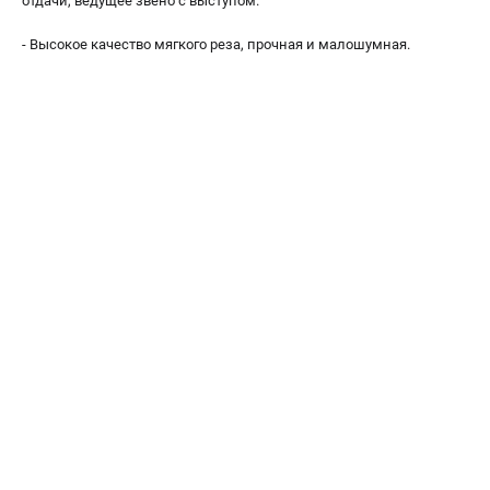
отдачи, ведущее звено с выступом.
ПРИНАДЛЕЖНОСТИ
- Высокое качество мягкого реза, прочная и малошумная.
Цепи для бензопил
Шины пильные
Масла и смазки
Леска для триммеров
Заточные наборы и напильники
Средства защиты
Запчасти для инструмента
АККУМУЛЯТОРНАЯ ТЕХНИКА
Воздуходувки аккумуляторные
Высоторезы аккумуляторные
Газонокосилки аккумуляторные
Ножницы садовые аккумуляторные
Пилы цепные аккумуляторные
Триммеры аккумуляторные