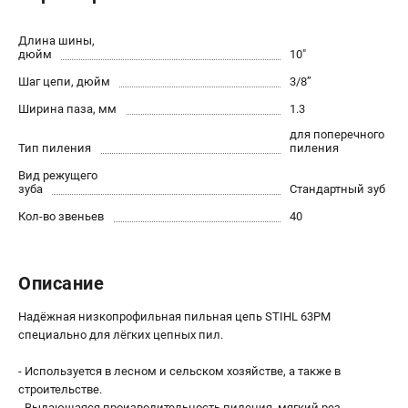
Юридическим лицам
Способы оплаты
Длина шины,
дюйм
10"
Правила обмена и возврата
Шаг цепи, дюйм
3/8’’
Контакты
Справочник по тримерным головкам и ножам
Ширина паза, мм
1.3
Бонусная программа
для поперечного
Тип пиления
пиления
Как нас найти
Пользовательское соглашение
Вид режущего
зуба
Стандартный зуб
Кол-во звеньев
40
САДОВАЯ ТЕХНИКА
Бензопилы
Мотокосы
Описание
Газонокосилки и тракторы
Надёжная низкопрофильная пильная цепь STIHL 63PM
Опрыскиватели
специально для лёгких цепных пил.
Измельчители
Ножницы для изгороди
- Используется в лесном и сельском хозяйстве, а также в
Мойки высокого давления
строительстве.
- Выдающаяся производительность пиления, мягкий рез.