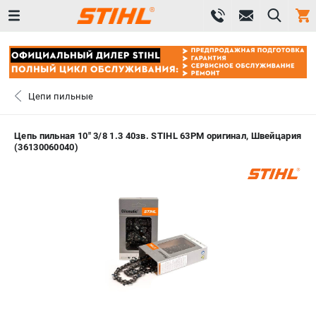
0 
₽
САНКТ-ПЕТЕРБУРГ
Цепи пильные
+7 (812) 603-41-27
- ЗАКАЗ ИЗДЕЛИЙ
Цепь пильная 10" 3/8 1.3 40зв. STIHL 63PM оригинал, Швейцария
(36130060040)
+7 (8112) 59-10-67
- ЗАКАЗ ЗАПЧАСТЕЙ
ЗАКАЗАТЬ ЗАПЧАСТЬ
ВХОД ИЛИ РЕГИСТРАЦИЯ
КАТАЛОГ
АКЦИИ