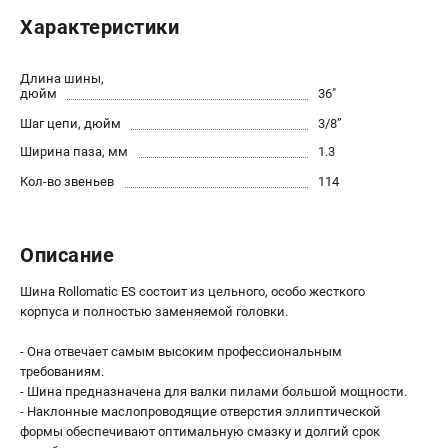
Юридическим лицам
Характеристики
Способы оплаты
Правила обмена и возврата
Длина шины,
Контакты
дюйм
36"
Справочник по тримерным головкам и ножам
Шаг цепи, дюйм
3/8’’
Бонусная программа
Ширина паза, мм
1.3
Как нас найти
Кол-во звеньев
114
Пользовательское соглашение
САДОВАЯ ТЕХНИКА
Описание
Бензопилы
Шина Rollomatic ES состоит из цельного, особо жесткого
Мотокосы
корпуса и полностью заменяемой головки.
Газонокосилки и тракторы
Опрыскиватели
- Она отвечает самым высоким профессиональным
требованиям.
Измельчители
- Шина предназначена для валки пилами большой мощности.
Ножницы для изгороди
- Наклонные маслопроводящие отверстия эллиптической
Мойки высокого давления
формы обеспечивают оптимальную смазку и долгий срок