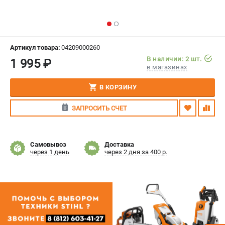
СРАВНЕНИЕ
(
0
)
ИЗБРАННОЕ
(
0
)
Артикул товара:
04209000260
В наличии: 2 шт.
1 995 ₽
МАГАЗИНЫ
в магазинах
СЕРВИС
В КОРЗИНУ
ЗАПРОСИТЬ СЧЕТ
ПОДДЕРЖКА
Сервисный центр
Гарантия Stihl
Самовывоз
Доставка
через 1 день
через 2 дня за 400 р.
Политика обработки персональных данных
Часто задаваемые вопросы FAQ
ИНФОРМАЦИЯ
О компании
О бренде