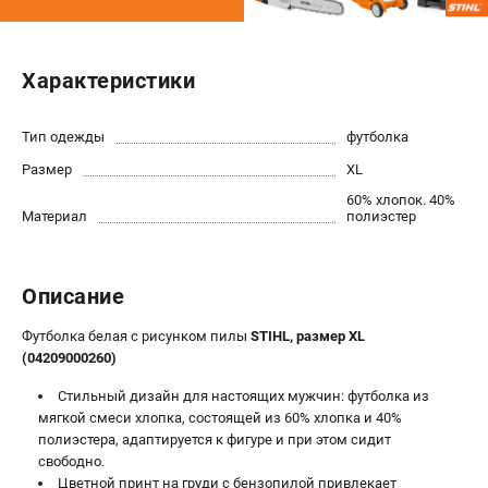
Юридическим лицам
Способы оплаты
Правила обмена и возврата
Характеристики
Контакты
Справочник по тримерным головкам и ножам
Тип одежды
футболка
Бонусная программа
Размер
XL
Как нас найти
60% хлопок. 40%
Пользовательское соглашение
Материал
полиэстер
САДОВАЯ ТЕХНИКА
Описание
Бензопилы
Мотокосы
Футболка белая с рисунком пилы
STIHL, размер XL
Газонокосилки и тракторы
(04209000260)
Опрыскиватели
Стильный дизайн для настоящих мужчин: футболка из
Измельчители
мягкой смеси хлопка, состоящей из 60% хлопка и 40%
Ножницы для изгороди
полиэстера, адаптируется к фигуре и при этом сидит
свободно.
Мойки высокого давления
Цветной принт на груди с бензопилой привлекает