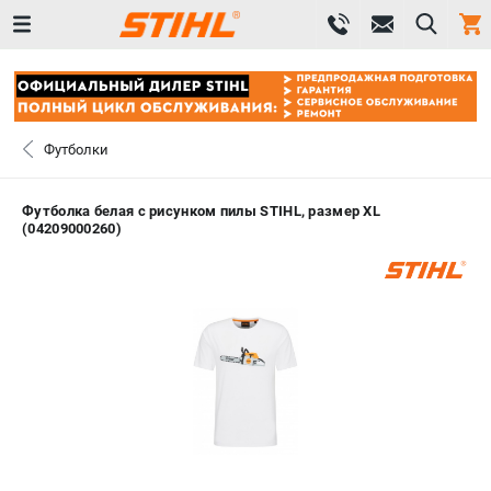
0 
₽
САНКТ-ПЕТЕРБУРГ
Футболки
+7 (812) 603-41-27
- ЗАКАЗ ИЗДЕЛИЙ
Футболка белая с рисунком пилы STIHL, размер XL
(04209000260)
+7 (8112) 59-10-67
- ЗАКАЗ ЗАПЧАСТЕЙ
ЗАКАЗАТЬ ЗАПЧАСТЬ
ВХОД ИЛИ РЕГИСТРАЦИЯ
КАТАЛОГ
АКЦИИ