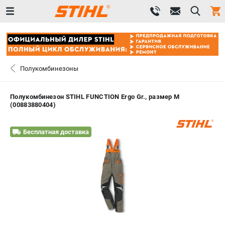
0 
₽
САНКТ-ПЕТЕРБУРГ
Полукомбинезоны
+7 (812) 603-41-27
- ЗАКАЗ ИЗДЕЛИЙ
Полукомбинезон STIHL FUNCTION Ergo Gr., размер M
(00883880404)
+7 (8112) 59-10-67
- ЗАКАЗ ЗАПЧАСТЕЙ
Бесплатная доставка
ЗАКАЗАТЬ ЗАПЧАСТЬ
ВХОД ИЛИ РЕГИСТРАЦИЯ
КАТАЛОГ
АКЦИИ