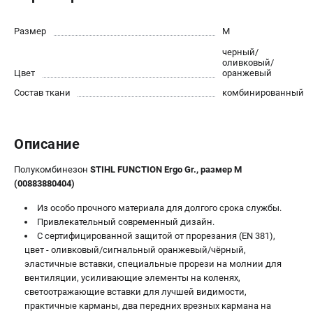
Юридическим лицам
Способы оплаты
Размер
M
Правила обмена и возврата
черный/
оливковый/
Контакты
Цвет
оранжевый
Справочник по тримерным головкам и ножам
Состав ткани
комбинированный
Бонусная программа
Как нас найти
Пользовательское соглашение
Описание
Полукомбинезон
STIHL FUNCTION Ergo Gr., размер M
САДОВАЯ ТЕХНИКА
(00883880404)
Бензопилы
Из особо прочного материала для долгого срока службы.
Мотокосы
Привлекательный современный дизайн.
Газонокосилки и тракторы
С сертифицированной защитой от прорезания (EN 381),
Опрыскиватели
цвет - оливковый/сигнальный оранжевый/чёрный,
Измельчители
эластичные вставки, специальные прорези на молнии для
вентиляции, усиливающие элементы на коленях,
Ножницы для изгороди
светоотражающие вставки для лучшей видимости,
Мойки высокого давления
практичные карманы, два передних врезных кармана на