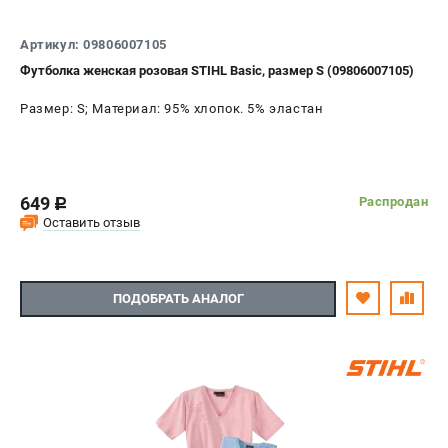
СРАВНЕНИЕ
(
0
)
Артикул: 09806007105
Футболка женская розовая STIHL Basic, размер S (09806007105)
ИЗБРАННОЕ
(
0
)
Размер: S; Материал: 95% хлопок. 5% эластан
МАГАЗИНЫ
СЕРВИС
649
Распродан
c
ПОДДЕРЖКА
Оставить отзыв
Сервисный центр
Гарантия Stihl
ПОДОБРАТЬ АНАЛОГ
Политика обработки персональных данных
Часто задаваемые вопросы FAQ
ИНФОРМАЦИЯ
О компании
О бренде