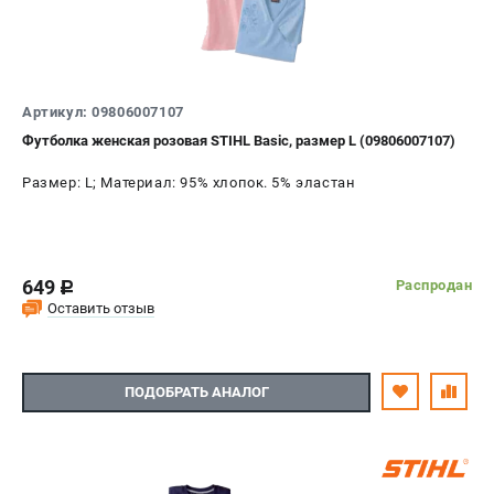
Юридическим лицам
Способы оплаты
Правила обмена и возврата
Контакты
Артикул: 09806007107
Справочник по тримерным головкам и ножам
Футболка женская розовая STIHL Basic, размер L (09806007107)
Бонусная программа
Размер: L; Материал: 95% хлопок. 5% эластан
Как нас найти
Пользовательское соглашение
САДОВАЯ ТЕХНИКА
649
Распродан
c
Бензопилы
Оставить отзыв
Мотокосы
Газонокосилки и тракторы
Опрыскиватели
ПОДОБРАТЬ АНАЛОГ
Измельчители
Ножницы для изгороди
Мойки высокого давления