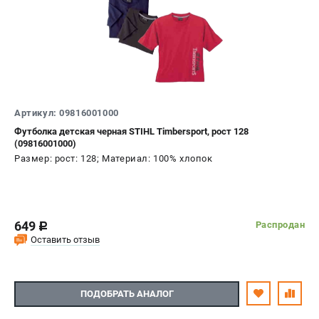
Воздуходувы
ПРИНАДЛЕЖНОСТИ
Цепи для бензопил
Шины пильные
Масла и смазки
Артикул: 09816001000
Леска для триммеров
Футболка детская черная STIHL Timbersport, рост 128
Заточные наборы и напильники
(09816001000)
Средства защиты
Размер: рост: 128; Материал: 100% хлопок
Запчасти для инструмента
АККУМУЛЯТОРНАЯ ТЕХНИКА
649
Распродан
c
Воздуходувки аккумуляторные
Оставить отзыв
Высоторезы аккумуляторные
Газонокосилки аккумуляторные
Ножницы садовые аккумуляторные
ПОДОБРАТЬ АНАЛОГ
Пилы цепные аккумуляторные
Триммеры аккумуляторные