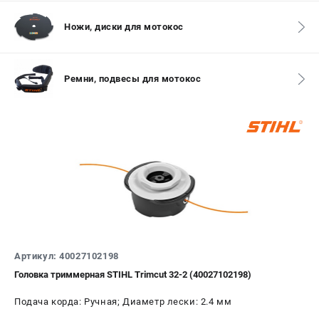
СРАВНЕНИЕ
(
0
)
Ножи, диски для мотокос
ИЗБРАННОЕ
(
0
)
Ремни, подвесы для мотокос
МАГАЗИНЫ
СЕРВИС
ПОДДЕРЖКА
Сервисный центр
Гарантия Stihl
Политика обработки персональных данных
Часто задаваемые вопросы FAQ
Артикул: 40027102198
ИНФОРМАЦИЯ
Головка триммерная STIHL Trimcut 32-2 (40027102198)
О компании
Подача корда: Ручная; Диаметр лески: 2.4 мм
О бренде