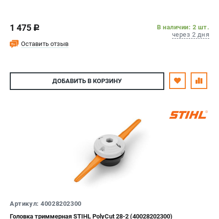
Юридическим лицам
Способы оплаты
1 475
В наличии: 2 шт.
c
Правила обмена и возврата
через 2 дня
Оставить отзыв
Контакты
Справочник по тримерным головкам и ножам
Бонусная программа
Как нас найти
ДОБАВИТЬ
В КОРЗИНУ
Пользовательское соглашение
САДОВАЯ ТЕХНИКА
Бензопилы
Мотокосы
Газонокосилки и тракторы
Опрыскиватели
Измельчители
Ножницы для изгороди
Артикул: 40028202300
Мойки высокого давления
Головка триммерная STIHL PolyCut 28-2 (40028202300)