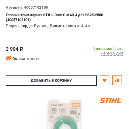
Артикул: 40057102106
Головка триммерная STIHL Duro Cut 40-4 для FS250/560
ТЕЛЕФОН (САНКТ-ПЕТЕРБУРГ)
(40057102106)
+7 (812) 603-41-27
Подача корда: Ручная; Диаметр лески: 4 мм
Информация размещённая на сайте не является публичной
офертой.
8 (812) 318-40-26
8 (800) 550-70-46
3 994
В наличии: 8 шт.
c
Режим работы колл-центра:
через 2 дня
пн-пт - с 9:00 до 18:00
Оставить отзыв
сб - с 10:00 до 16:00
вс - выходной
ЗАКАЗ ЗАПЧАСТЕЙ
+7 (8112) 59-10-67
ДОБАВИТЬ
В КОРЗИНУ
zakaz@stihtools.ru