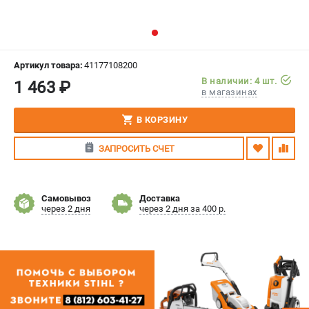
СРАВНЕНИЕ
(
0
)
ИЗБРАННОЕ
(
0
)
Артикул товара:
41177108200
В наличии: 4 шт.
1 463 ₽
МАГАЗИНЫ
в магазинах
СЕРВИС
В КОРЗИНУ
ЗАПРОСИТЬ СЧЕТ
ПОДДЕРЖКА
Сервисный центр
Гарантия Stihl
Самовывоз
Доставка
через 2 дня
через 2 дня за 400 р.
Политика обработки персональных данных
Часто задаваемые вопросы FAQ
ИНФОРМАЦИЯ
О компании
О бренде