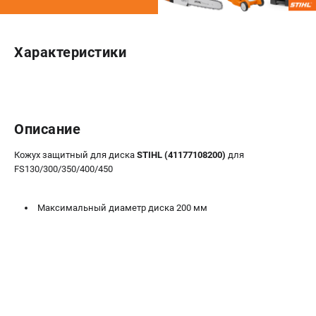
Юридическим лицам
Способы оплаты
Правила обмена и возврата
Характеристики
Контакты
Справочник по тримерным головкам и ножам
Бонусная программа
Как нас найти
Описание
Пользовательское соглашение
Кожух защитный для диска
STIHL (41177108200)
для
FS130/300/350/400/450
САДОВАЯ ТЕХНИКА
Бензопилы
Максимальный диаметр диска 200 мм
Мотокосы
Газонокосилки и тракторы
Опрыскиватели
Измельчители
Ножницы для изгороди
Мойки высокого давления