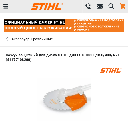
0 
₽
САНКТ-ПЕТЕРБУРГ
Аксессуары различные
+7 (812) 603-41-27
- ЗАКАЗ ИЗДЕЛИЙ
Кожух защитный для диска STIHL для FS130/300/350/400/450
(41177108200)
+7 (8112) 59-10-67
- ЗАКАЗ ЗАПЧАСТЕЙ
ЗАКАЗАТЬ ЗАПЧАСТЬ
ВХОД ИЛИ РЕГИСТРАЦИЯ
КАТАЛОГ
АКЦИИ