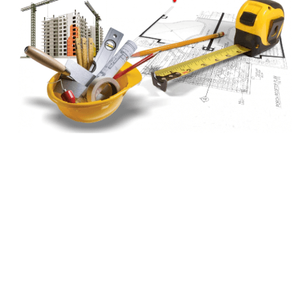
СРАВНЕНИЕ
(
0
)
ИЗБРАННОЕ
(
0
)
МАГАЗИНЫ
СЕРВИС
ПОДДЕРЖКА
Сервисный центр
Гарантия Stihl
Политика обработки персональных данных
Часто задаваемые вопросы FAQ
ИНФОРМАЦИЯ
О компании
О бренде