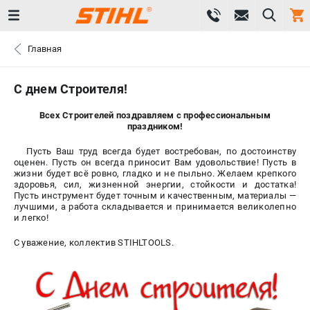
0 
Главная
₽
САНКТ-ПЕТЕРБУРГ
С днем Строителя!
Всех Строителей поздравляем с профессиональным
+7 (812) 603-41-27
- ЗАКАЗ ИЗДЕЛИЙ
праздником!
Пусть Ваш труд всегда будет востребован, по достоинству
+7 (8112) 59-10-67
- ЗАКАЗ ЗАПЧАСТЕЙ
оценен. Пусть он всегда приносит Вам удовольствие! Пусть в
жизни будет всё ровно, гладко и не пыльно. Желаем крепкого
здоровья, сил, жизненной энергии, стойкости и достатка!
ЗАКАЗАТЬ ЗАПЧАСТЬ
Пусть инструмент будет точным и качественным, материалы —
лучшими, а работа складывается и принимается великолепно
и легко!
ВХОД ИЛИ РЕГИСТРАЦИЯ
С уважение, коллектив STIHLTOOLS.
КАТАЛОГ
АКЦИИ