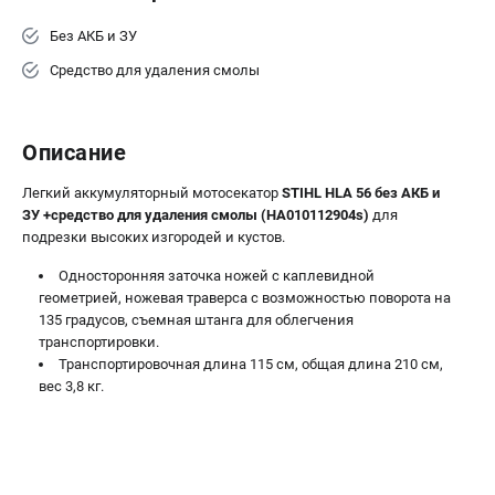
Воздуходувы
Без АКБ и ЗУ
ПРИНАДЛЕЖНОСТИ
Средство для удаления смолы
Цепи для бензопил
Шины пильные
Описание
Масла и смазки
Леска для триммеров
Легкий аккумуляторный мотосекатор
STIHL HLA 56 без АКБ и
Заточные наборы и напильники
ЗУ +средство для удаления смолы (HA010112904s)
для
Средства защиты
подрезки высоких изгородей и кустов.
Запчасти для инструмента
Односторонняя заточка ножей с каплевидной
геометрией, ножевая траверса с возможностью поворота на
135 градусов, съемная штанга для облегчения
АККУМУЛЯТОРНАЯ ТЕХНИКА
транспортировки.
Воздуходувки аккумуляторные
Транспортировочная длина 115 см, общая длина 210 см,
Высоторезы аккумуляторные
вес 3,8 кг.
Газонокосилки аккумуляторные
Ножницы садовые аккумуляторные
Пилы цепные аккумуляторные
Триммеры аккумуляторные