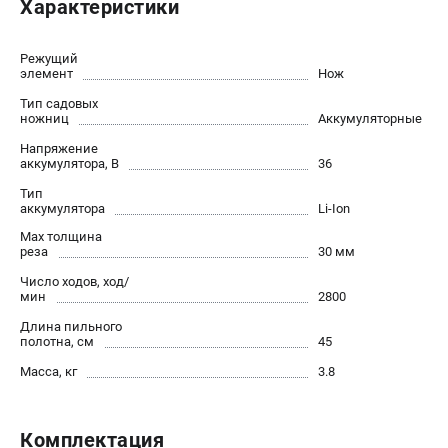
Характеристики
Юридическим лицам
Способы оплаты
Режущий
Правила обмена и возврата
элемент
Нож
Контакты
Тип садовых
Справочник по тримерным головкам и ножам
ножниц
Аккумуляторные
Бонусная программа
Напряжение
аккумулятора, В
36
Как нас найти
Пользовательское соглашение
Тип
аккумулятора
Li-Ion
Max толщина
САДОВАЯ ТЕХНИКА
реза
30 мм
Бензопилы
Число ходов, ход/
мин
2800
Мотокосы
Газонокосилки и тракторы
Длина пильного
полотна, см
45
Опрыскиватели
Масса, кг
3.8
Измельчители
Ножницы для изгороди
Мойки высокого давления
Комплектация