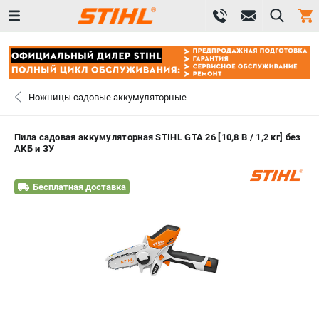
0 
₽
САНКТ-ПЕТЕРБУРГ
Ножницы садовые аккумуляторные
+7 (812) 603-41-27
- ЗАКАЗ ИЗДЕЛИЙ
Пила садовая аккумуляторная STIHL GTA 26 [10,8 В / 1,2 кг] без
АКБ и ЗУ
+7 (8112) 59-10-67
- ЗАКАЗ ЗАПЧАСТЕЙ
Бесплатная доставка
ЗАКАЗАТЬ ЗАПЧАСТЬ
ВХОД ИЛИ РЕГИСТРАЦИЯ
КАТАЛОГ
АКЦИИ