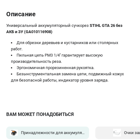
Описание
ТЕЛЕФОН (САНКТ-ПЕТЕРБУРГ)
Универсальный аккумуляторный сучкорез
STIHL GTA 26 без
+7 (812) 603-41-27
АКБ и ЗУ (GA010116908)
Информация размещённая на сайте не является публичной
офертой.
Для обрезки деревьев и кустарников или столярных
8 (812) 318-40-26
работ.
8 (800) 550-70-46
Пильная цепь PM3 1/4'' гарантирует высокую
Режим работы колл-центра:
производительность реза.
пн-пт - с 9:00 до 18:00
сб - с 10:00 до 16:00
Эргономичная прорезиненная рукоятка.
вс - выходной
Безынструментальная замена цепи, подвижный кожух
для безопасной работы, индикатор уровня заряда.
ЗАКАЗ ЗАПЧАСТЕЙ
+7 (8112) 59-10-67
zakaz@stihtools.ru
ВАМ МОЖЕТ ПОНАДОБИТЬСЯ
Принадлежности для аккумуляторных систем
(2)
Очки з