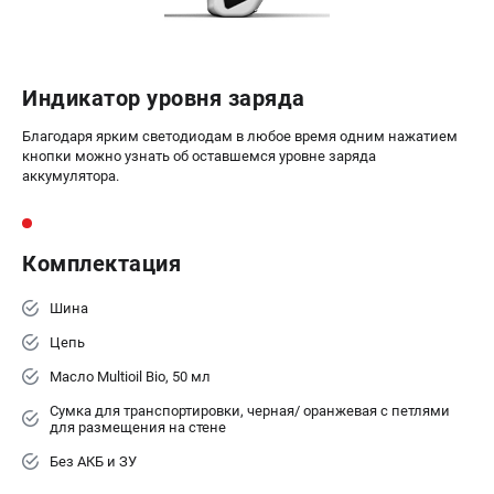
Воздуходувы
ПРИНАДЛЕЖНОСТИ
Индикатор уровня заряда
Цепи для бензопил
Шины пильные
Благодаря ярким светодиодам в любое время одним нажатием
Масла и смазки
кнопки можно узнать об оставшемся уровне заряда
аккумулятора.
Леска для триммеров
Заточные наборы и напильники
Средства защиты
Комплектация
Запчасти для инструмента
Шина
АККУМУЛЯТОРНАЯ ТЕХНИКА
Цепь
Воздуходувки аккумуляторные
Масло Multioil Bio, 50 мл
Высоторезы аккумуляторные
Сумка для транспортировки, черная/ оранжевая с петлями
Газонокосилки аккумуляторные
для размещения на стене
Ножницы садовые аккумуляторные
Без АКБ и ЗУ
Пилы цепные аккумуляторные
Триммеры аккумуляторные