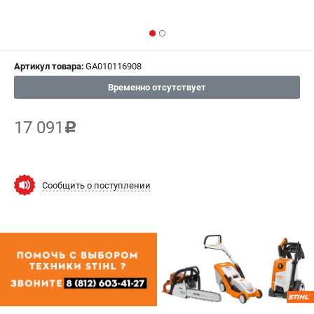
СРАВНЕНИЕ
(
0
)
ИЗБРАННОЕ
(
0
)
Артикул товара:
GA010116908
МАГАЗИНЫ
Временно отсутствует
СЕРВИС
17 091
c
ПОДДЕРЖКА
Сервисный центр
Сообщить о поступлении
Гарантия Stihl
Политика обработки персональных данных
Часто задаваемые вопросы FAQ
ИНФОРМАЦИЯ
О компании
О бренде