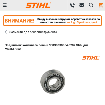
0 
₽
САНКТ-ПЕТЕРБУРГ
Запчасти для бензоинструмента
+7 (812) 603-41-27
- ЗАКАЗ ИЗДЕЛИЙ
Подшипник коленвала левый 95030030354 6202 Stihl для
MS361/362
+7 (8112) 59-10-67
- ЗАКАЗ ЗАПЧАСТЕЙ
ЗАКАЗАТЬ ЗАПЧАСТЬ
ВХОД ИЛИ РЕГИСТРАЦИЯ
КАТАЛОГ
АКЦИИ