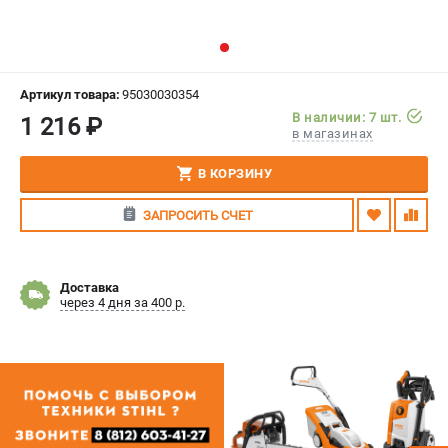
СРАВНЕНИЕ
(
0
)
ИЗБРАННОЕ
(
0
)
Артикул товара:
95030030354
В наличии: 7 шт.
1 216 ₽
МАГАЗИНЫ
в магазинах
СЕРВИС
В КОРЗИНУ
ЗАПРОСИТЬ СЧЕТ
ПОДДЕРЖКА
Сервисный центр
Гарантия Stihl
Доставка
через 4 дня за 400 р.
Политика обработки персональных данных
Часто задаваемые вопросы FAQ
ИНФОРМАЦИЯ
О компании
О бренде