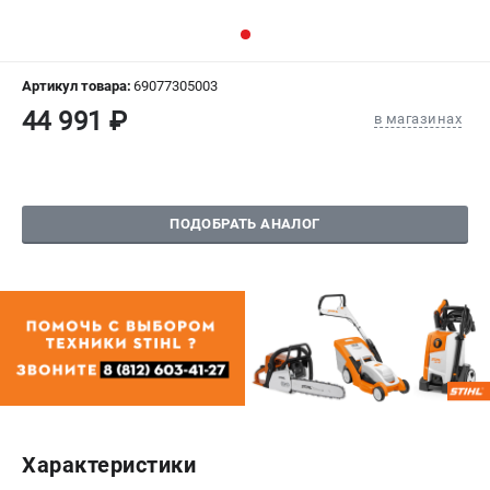
СРАВНЕНИЕ
(
0
)
ИЗБРАННОЕ
(
0
)
Артикул товара:
69077305003
44 991 ₽
в магазинах
МАГАЗИНЫ
СЕРВИС
ПОДОБРАТЬ АНАЛОГ
ПОДДЕРЖКА
Сервисный центр
Гарантия Stihl
Политика обработки персональных данных
Часто задаваемые вопросы FAQ
ИНФОРМАЦИЯ
О компании
Характеристики
О бренде