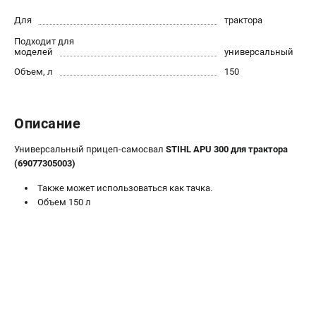
Юридическим лицам
Для
трактора
Способы оплаты
Подходит для
Правила обмена и возврата
моделей
универсальный
Контакты
Объем, л
150
Справочник по тримерным головкам и ножам
Бонусная программа
Как нас найти
Описание
Пользовательское соглашение
Универсальный прицеп-самосвал
STIHL APU 300 для трактора
(69077305003)
САДОВАЯ ТЕХНИКА
Также может использоваться как тачка.
Бензопилы
Объем 150 л
Мотокосы
Газонокосилки и тракторы
Опрыскиватели
Измельчители
Ножницы для изгороди
Мойки высокого давления