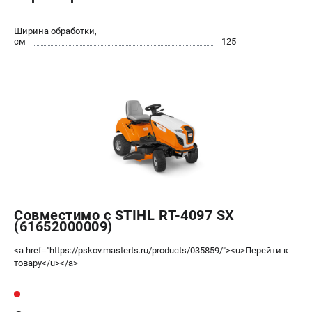
Юридическим лицам
Способы оплаты
Ширина обработки,
см
125
Правила обмена и возврата
Контакты
Справочник по тримерным головкам и ножам
Бонусная программа
Как нас найти
Пользовательское соглашение
САДОВАЯ ТЕХНИКА
Бензопилы
Мотокосы
Совместимо с STIHL RT-4097 SX
(61652000009)
Газонокосилки и тракторы
Опрыскиватели
<a href="https://pskov.masterts.ru/products/035859/"><u>Перейти к
Измельчители
товару</u></a>
Ножницы для изгороди
Мойки высокого давления