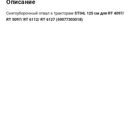
Описание
Воздуходувы
Снегоуборочный отвал к тракторам
STIHL 125 см для RT 4097/
ПРИНАДЛЕЖНОСТИ
RT 5097/ RT 6112/ RT 6127 (69077303018)
Цепи для бензопил
Шины пильные
Масла и смазки
Леска для триммеров
Заточные наборы и напильники
Средства защиты
Запчасти для инструмента
АККУМУЛЯТОРНАЯ ТЕХНИКА
Воздуходувки аккумуляторные
Высоторезы аккумуляторные
Газонокосилки аккумуляторные
Ножницы садовые аккумуляторные
Пилы цепные аккумуляторные
Триммеры аккумуляторные