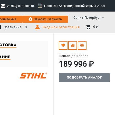
zakaz@stihtools.ru
Проспект Александровской Фермы, 29АЛ
Санкт-Петербург
воните мне
Заказать запчасть
0 
Сравнение
0
Вход или регистрация
₽
Нашли дешевле?
189 996 ₽
ПОДОБРАТЬ АНАЛОГ