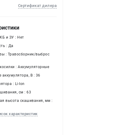
Сертификат дилера
ристики
Б и ЗУ : Нет
ть : Да
вы : Травосборник/выброс
косилки : Аккумуляторные
 аккумулятора, В : 36
ятора : Li-Ion
шивания, см : 63
я высота скашивания, мм :
исок характеристик