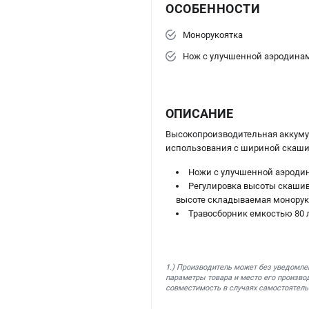
ОСОБЕННОСТИ
Монорукоятка
Нож с улучшенной аэродина
ОПИСАНИЕ
Высокопроизводительная аккуму
использования с шириной скашив
Ножи с улучшенной аэроди
Регулировка высоты скашива
высоте складываемая моноруко
Травосборник емкостью 80 
1.) Производитель может без уведомле
параметры товара и место его производ
совместимость в случаях самостоятель