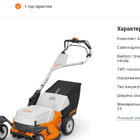
1 год гарантии
Характе
Комплект АК
Самоходнос
Выброс тра
назад
ТИП газоно
Напряжение
Тип аккумул
Ширина ска
Минимальна
25
Полный сп