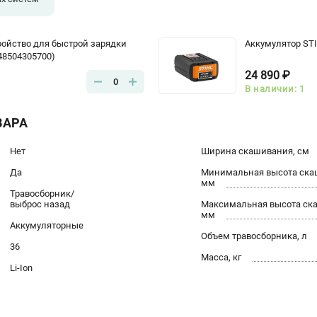
ройство для быстрой зарядки
Аккумулятор STIH
48504305700)
24 890 ₽
0
В наличии: 1
ВАРА
Нет
Ширина скашивания, см
Да
Минимальная высота ска
мм
Травосборник/
выброс назад
Максимальная высота ск
мм
Аккумуляторные
Объем травосборника, л
36
Масса, кг
Li-Ion