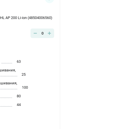
L AP 200 Li-ion (48504006560)
0
63
шивания,
25
ашивания,
100
80
44