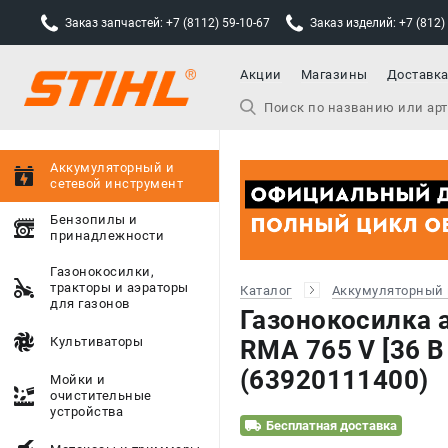
Заказ запчастей: +7 (8112) 59-10-67
Заказ изделий: +7 (812)
Акции
Магазины
Доставк
Аккумуляторный и
сетевой инструмент
Бензопилы и
принадлежности
Газонокосилки,
тракторы и аэраторы
Каталог
Аккумуляторный 
для газонов
Газонокосилка 
Культиваторы
RMA 765 V [36 В 
(63920111400)
Мойки и
очистительные
устройства
Бесплатная доставка