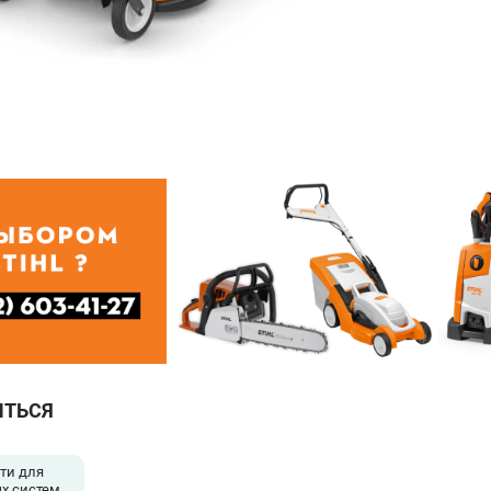
ИТЬСЯ
ти для
х систем