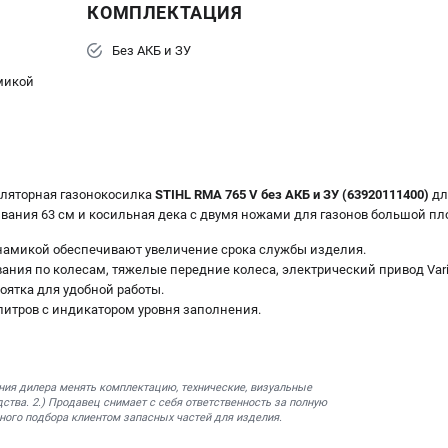
КОМПЛЕКТАЦИЯ
Без АКБ и ЗУ
микой
ляторная газонокосилка
STIHL RMA 765 V без АКБ и ЗУ (63920111400)
дл
ания 63 см и косильная дека с двумя ножами для газонов большой пл
намикой обеспечивают увеличение срока службы изделия.
ния по колесам, тяжелые передние колеса, электрический привод Vario
ятка для удобной работы.
литров с индикатором уровня заполнения.
ния дилера менять комплектацию, технические, визуальные
ства. 2.) Продавец снимает с себя ответственность за полную
ного подбора клиентом запасных частей для изделия.