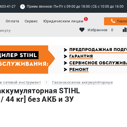
 603-41-27
Прием звонков: Пн-Пт с 09:00 до 18:00 | СБ с 10:00 до 16:00
а
Оплата
Сервис
Юридическим лицам
Перез
Избранное
0
и сетевой инструмент
Газонокосилки аккумуляторные
аккумуляторная STIHL
/ 44 кг] без АКБ и ЗУ