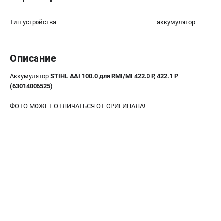
Юридическим лицам
Способы оплаты
Тип устройства
аккумулятор
Правила обмена и возврата
Контакты
Описание
Справочник по тримерным головкам и ножам
Бонусная программа
Аккумулятор
STIHL AAI 100.0 для RMI/MI 422.0 P, 422.1 P
Как нас найти
(63014006525)
Пользовательское соглашение
ФОТО МОЖЕТ ОТЛИЧАТЬСЯ ОТ ОРИГИНАЛА!
САДОВАЯ ТЕХНИКА
Бензопилы
Мотокосы
Газонокосилки и тракторы
Опрыскиватели
Измельчители
Ножницы для изгороди
Мойки высокого давления