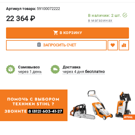
СРАВНЕНИЕ
(
0
)
Артикул товара:
59100072222
В наличии: 2 шт.
22 364 ₽
в магазинах
ИЗБРАННОЕ
(
0
)
В КОРЗИНУ
МАГАЗИНЫ
ЗАПРОСИТЬ СЧЕТ
СЕРВИС
ПОДДЕРЖКА
Самовывоз
Доставка
через 1 день
через 4 дня
бесплатно
Сервисный центр
Гарантия Stihl
Политика обработки персональных данных
Часто задаваемые вопросы FAQ
ИНФОРМАЦИЯ
О компании
О бренде