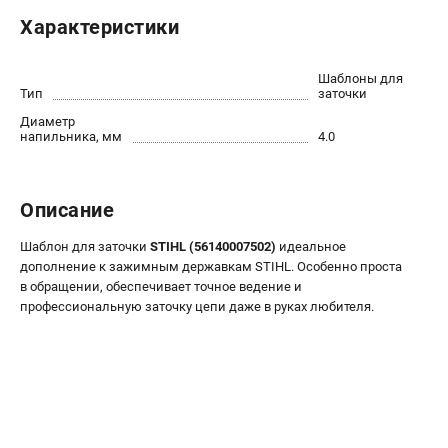
Юридическим лицам
Характеристики
Способы оплаты
Правила обмена и возврата
Шаблоны для
Контакты
Тип
заточки
Справочник по тримерным головкам и ножам
Диаметр
напильника, мм
4.0
Бонусная программа
Как нас найти
Пользовательское соглашение
Описание
САДОВАЯ ТЕХНИКА
Шаблон для заточки
STIHL (56140007502)
идеальное
дополнение к зажимным державкам STIHL. Особенно проста
Бензопилы
в обращении, обеспечивает точное ведение и
Мотокосы
профессиональную заточку цепи даже в руках любителя.
Газонокосилки и тракторы
Опрыскиватели
Измельчители
Ножницы для изгороди
Мойки высокого давления