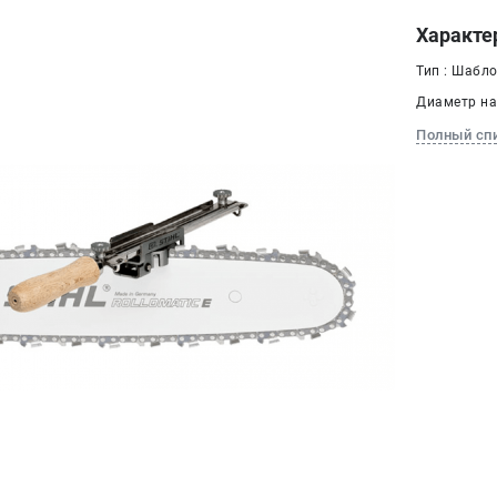
Характе
Тип : Шабл
Диаметр на
Полный сп