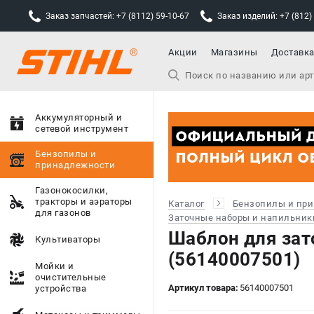
Заказ запчастей: +7 (8112) 59-10-67
Заказ изделий: +7 (812)
Акции
Магазины
Доставк
Аккумуляторный и
сетевой инструмент
Бензопилы и
принадлежности
Газонокосилки,
тракторы и аэраторы
Каталог
Бензопилы и пр
для газонов
Заточные наборы и напильник
Шаблон для зато
Культиваторы
(56140007501)
Мойки и
очистительные
Артикул товара:
56140007501
устройства