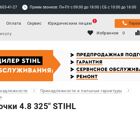
 603-41-27
Прием звонков: Пн-Пт с 09:00 до 18:00 | СБ с 10:00 до 16:00
а
Оплата
Сервис
Юридическим лицам
Перез
Избранное
0
инадлежности
Принадлежности и пильные гарнитуры
и
чки 4.8 325" STIHL