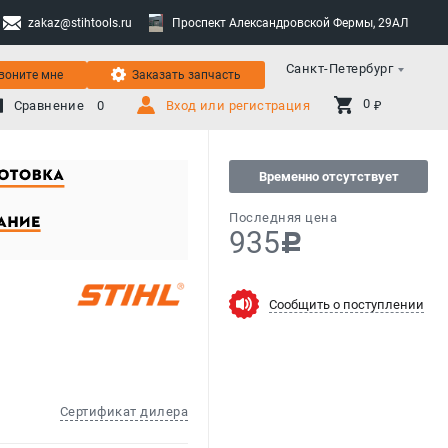
zakaz@stihtools.ru
Проспект Александровской Фермы, 29АЛ
Санкт-Петербург
воните мне
Заказать запчасть
0 
Сравнение
0
Вход или регистрация
₽
Временно отсутствует
Последняя цена
935
c
Сообщить о поступлении
Сертификат дилера