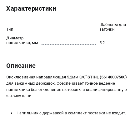
Юридическим лицам
Характеристики
Способы оплаты
Правила обмена и возврата
Шаблоны для
Контакты
Тип
заточки
Справочник по тримерным головкам и ножам
Диаметр
напильника, мм
5.2
Бонусная программа
Как нас найти
Пользовательское соглашение
Описание
САДОВАЯ ТЕХНИКА
Эксклюзивная направляющая 5.2мм 3/8"
STIHL (56140007500)
для зажимных державок. Обеспечивает точное ведение
Бензопилы
напильника без отклонения в стороны и квалифицированную
Мотокосы
заточку цепи.
Газонокосилки и тракторы
Опрыскиватели
Напильник с державкой в комплект поставки не входит.
Измельчители
Ножницы для изгороди
Мойки высокого давления