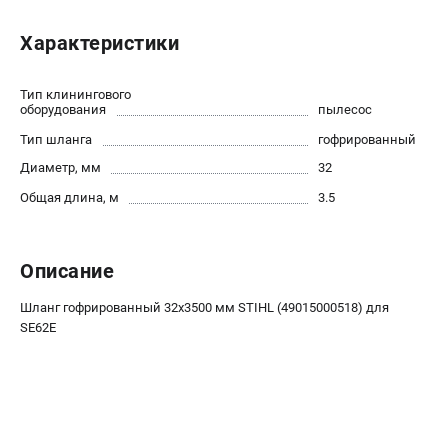
Юридическим лицам
Характеристики
Способы оплаты
Правила обмена и возврата
Контакты
Тип клинингового
оборудования
пылесос
Справочник по тримерным головкам и ножам
Тип шланга
гофрированный
Бонусная программа
Как нас найти
Диаметр, мм
32
Пользовательское соглашение
Общая длина, м
3.5
САДОВАЯ ТЕХНИКА
Описание
Бензопилы
Мотокосы
Шланг гофрированный 32х3500 мм STIHL (49015000518) для
Газонокосилки и тракторы
SE62E
Опрыскиватели
Измельчители
Ножницы для изгороди
Мойки высокого давления