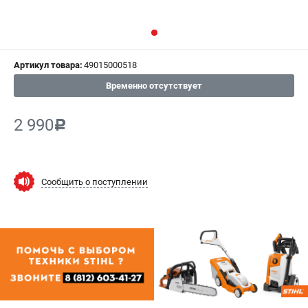
СРАВНЕНИЕ
(
0
)
ИЗБРАННОЕ
(
0
)
Артикул товара:
49015000518
МАГАЗИНЫ
Временно отсутствует
СЕРВИС
2 990
c
ПОДДЕРЖКА
Сервисный центр
Сообщить о поступлении
Гарантия Stihl
Политика обработки персональных данных
Часто задаваемые вопросы FAQ
ИНФОРМАЦИЯ
О компании
О бренде