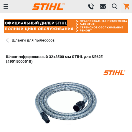
0 
₽
САНКТ-ПЕТЕРБУРГ
Шланги для пылесосов
+7 (812) 603-41-27
- ЗАКАЗ ИЗДЕЛИЙ
Шланг гофрированный 32х3500 мм STIHL для SE62E
(49015000518)
+7 (8112) 59-10-67
- ЗАКАЗ ЗАПЧАСТЕЙ
ЗАКАЗАТЬ ЗАПЧАСТЬ
ВХОД ИЛИ РЕГИСТРАЦИЯ
КАТАЛОГ
АКЦИИ