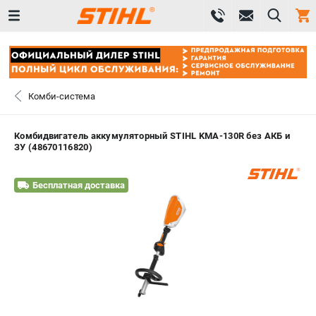
0 
₽
САНКТ-ПЕТЕРБУРГ
Комби-система
+7 (812) 603-41-27
- ЗАКАЗ ИЗДЕЛИЙ
Комбидвигатель аккумуляторный STIHL KMA-130R без АКБ и
ЗУ (48670116820)
+7 (8112) 59-10-67
- ЗАКАЗ ЗАПЧАСТЕЙ
Бесплатная доставка
ЗАКАЗАТЬ ЗАПЧАСТЬ
ВХОД ИЛИ РЕГИСТРАЦИЯ
КАТАЛОГ
АКЦИИ