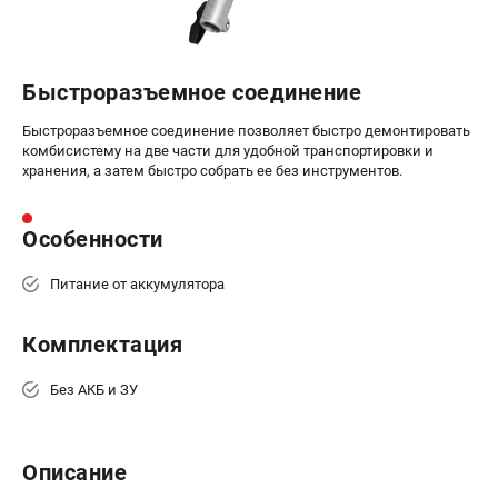
Воздуходувы
ПРИНАДЛЕЖНОСТИ
Быстроразъемное соединение
Цепи для бензопил
Шины пильные
Быстроразъемное соединение позволяет быстро демонтировать
комбисистему на две части для удобной транспортировки и
Масла и смазки
хранения, а затем быстро собрать ее без инструментов.
Леска для триммеров
Заточные наборы и напильники
Особенности
Средства защиты
Запчасти для инструмента
Питание от аккумулятора
АККУМУЛЯТОРНАЯ ТЕХНИКА
Комплектация
Воздуходувки аккумуляторные
Высоторезы аккумуляторные
Без АКБ и ЗУ
Газонокосилки аккумуляторные
Ножницы садовые аккумуляторные
Описание
Пилы цепные аккумуляторные
Триммеры аккумуляторные