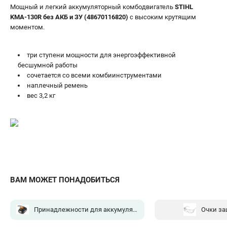
Мощный и легкий аккумуляторный комбодвигатель
STIHL
KMA-130R без АКБ и ЗУ (48670116820)
с высоким крутящим
моментом.
ТЕЛЕФОН (САНКТ-ПЕТЕРБУРГ)
+7 (812) 603-41-27
Информация размещённая на сайте не является публичной
три ступени мощности для энергоэффективной
офертой.
бесшумной работы
8 (812) 318-40-26
сочетается со всеми комбиинструментами
8 (800) 550-70-46
наплечный ремень
Режим работы колл-центра:
вес 3,2 кг
пн-пт - с 9:00 до 18:00
сб - с 10:00 до 16:00
вс - выходной
ЗАКАЗ ЗАПЧАСТЕЙ
+7 (8112) 59-10-67
zakaz@stihtools.ru
ВАМ МОЖЕТ ПОНАДОБИТЬСЯ
Принадлежности для аккумуляторных систем
(3)
Очки з