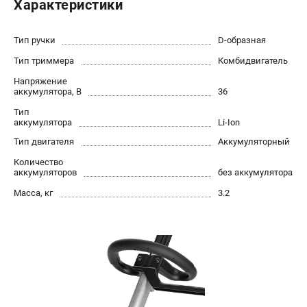
Характеристики
Юридическим лицам
Способы оплаты
Тип ручки
D-образная
Правила обмена и возврата
Тип триммера
Комбидвигатель
Контакты
Справочник по тримерным головкам и ножам
Напряжение
аккумулятора, В
36
Бонусная программа
Тип
Как нас найти
аккумулятора
Li-Ion
Пользовательское соглашение
Тип двигателя
Аккумуляторный
Количество
САДОВАЯ ТЕХНИКА
аккумуляторов
без аккумулятора
Бензопилы
Масса, кг
3.2
Мотокосы
Газонокосилки и тракторы
Опрыскиватели
Измельчители
Ножницы для изгороди
Мойки высокого давления