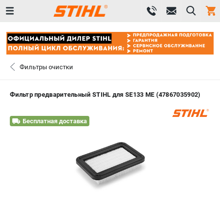
0 
₽
САНКТ-ПЕТЕРБУРГ
Фильтры очистки
+7 (812) 603-41-27
- ЗАКАЗ ИЗДЕЛИЙ
Фильтр предварительный STIHL для SE133 ME (47867035902)
+7 (8112) 59-10-67
- ЗАКАЗ ЗАПЧАСТЕЙ
Бесплатная доставка
ЗАКАЗАТЬ ЗАПЧАСТЬ
ВХОД ИЛИ РЕГИСТРАЦИЯ
КАТАЛОГ
АКЦИИ