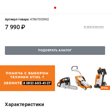
СРАВНЕНИЕ
(
0
)
ИЗБРАННОЕ
(
0
)
Артикул товара:
47867035902
7 990 ₽
в магазинах
МАГАЗИНЫ
СЕРВИС
ПОДОБРАТЬ АНАЛОГ
ПОДДЕРЖКА
Сервисный центр
Гарантия Stihl
Политика обработки персональных данных
Часто задаваемые вопросы FAQ
ИНФОРМАЦИЯ
О компании
Характеристики
О бренде