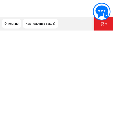
Описание
Как получить заказ?
ПОДДЕРЖКА
Сервисный центр
Гарантия Stihl
Политика обработки персональных данных
Часто задаваемые вопросы FAQ
ИНФОРМАЦИЯ
О компании
О бренде