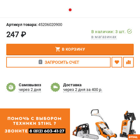
СРАВНЕНИЕ
(
0
)
ИЗБРАННОЕ
(
0
)
Артикул товара:
45206020900
В наличии: 3 шт.
247 ₽
в магазинах
МАГАЗИНЫ
В КОРЗИНУ
СЕРВИС
ЗАПРОСИТЬ СЧЕТ
ПОДДЕРЖКА
Сервисный центр
Самовывоз
Доставка
Гарантия Stihl
через 2 дня
через 2 дня за 400 р.
Политика обработки персональных данных
Часто задаваемые вопросы FAQ
ИНФОРМАЦИЯ
О компании
О бренде