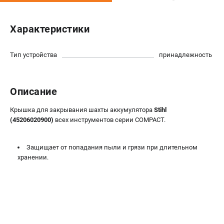
Юридическим лицам
Способы оплаты
Характеристики
Правила обмена и возврата
Контакты
Тип устройства
принадлежность
Справочник по тримерным головкам и ножам
Бонусная программа
Как нас найти
Описание
Пользовательское соглашение
Крышка для закрывания шахты аккумулятора
Stihl
(45206020900)
всех инструментов серии COMPACT.
САДОВАЯ ТЕХНИКА
Бензопилы
Защищает от попадания пыли и грязи при длительном
Мотокосы
хранении.
Газонокосилки и тракторы
Опрыскиватели
Измельчители
Ножницы для изгороди
Мойки высокого давления