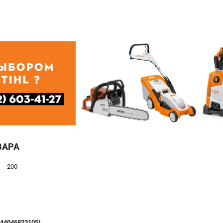
ВАРА
200
(44046823105)