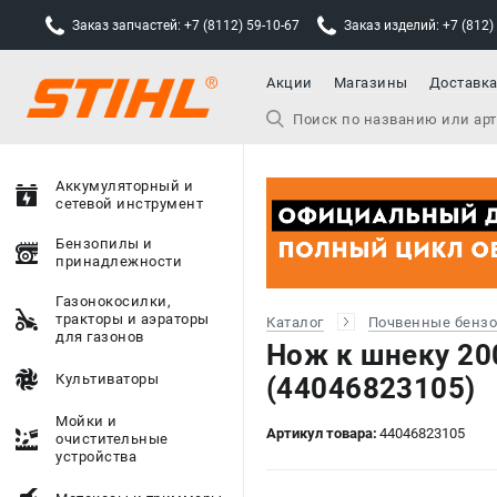
Заказ запчастей: +7 (8112) 59-10-67
Заказ изделий: +7 (812)
Акции
Магазины
Доставк
Аккумуляторный и
сетевой инструмент
Бензопилы и
принадлежности
Газонокосилки,
тракторы и аэраторы
Каталог
Почвенные бензо
для газонов
Нож к шнеку 20
Культиваторы
(44046823105)
Мойки и
Артикул товара:
44046823105
очистительные
устройства