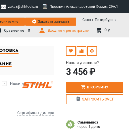
zakaz@stihtools.ru
Проспект Александровской Фермы, 29АЛ
Санкт-Петербург
воните мне
Заказать запчасть
0 
Сравнение
0
Вход или регистрация
₽
Нашли дешевле?
3 456 ₽
Ножи для шнеков
В КОРЗИНУ
ЗАПРОСИТЬ СЧЕТ
Сертификат дилера
Самовывоз
через 1 день