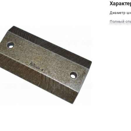
Характе
Диаметр шн
Полный сп