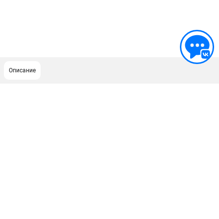
Описание
ПОДДЕРЖКА
Сервисный центр
Гарантия Stihl
Политика обработки персональных данных
Часто задаваемые вопросы FAQ
ИНФОРМАЦИЯ