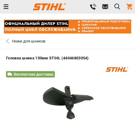
0 
₽
САНКТ-ПЕТЕРБУРГ
Ножи для шнеков
+7 (812) 603-41-27
- ЗАКАЗ ИЗДЕЛИЙ
Головка шнека 150мм STIHL (44046803054)
+7 (8112) 59-10-67
- ЗАКАЗ ЗАПЧАСТЕЙ
Бесплатная доставка
ЗАКАЗАТЬ ЗАПЧАСТЬ
ВХОД ИЛИ РЕГИСТРАЦИЯ
КАТАЛОГ
АКЦИИ