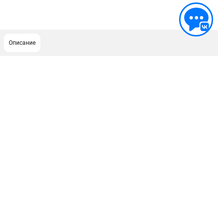
Описание
ПОДДЕРЖКА
Сервисный центр
Гарантия Stihl
Политика обработки персональных данных
Часто задаваемые вопросы FAQ
ИНФОРМАЦИЯ
О компании
О бренде