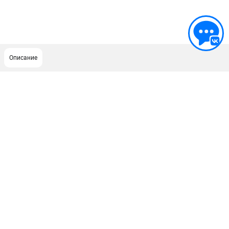
Описание
ПОДДЕРЖКА
Сервисный центр
Гарантия Stihl
Политика обработки персональных данных
Часто задаваемые вопросы FAQ
ИНФОРМАЦИЯ
О компании