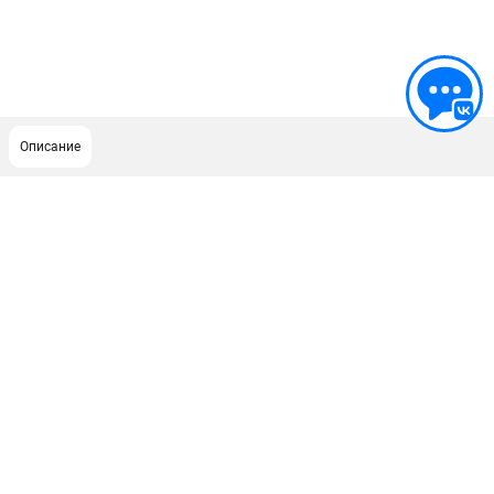
Описание
ПОДДЕРЖКА
Сервисный центр
Гарантия Stihl
Политика обработки персональных данных
Часто задаваемые вопросы FAQ
ИНФОРМАЦИЯ