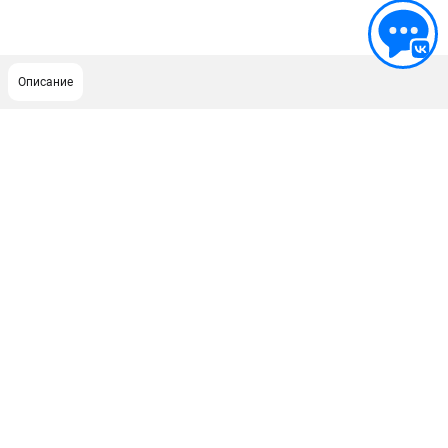
Описание
ПОДДЕРЖКА
Сервисный центр
Гарантия Stihl
Политика обработки персональных данных
Часто задаваемые вопросы FAQ
ИНФОРМАЦИЯ
О компании
О бренде