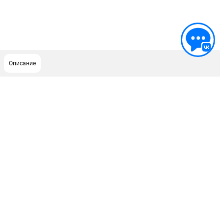
Описание
ПОДДЕРЖКА
Сервисный центр
Гарантия Stihl
Политика обработки персональных данных
Часто задаваемые вопросы FAQ
ИНФОРМАЦИЯ