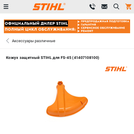
0 
₽
САНКТ-ПЕТЕРБУРГ
Аксессуары различные
+7 (812) 603-41-27
- ЗАКАЗ ИЗДЕЛИЙ
Кожух защитный STIHL для FS-45 (41407108100)
+7 (8112) 59-10-67
- ЗАКАЗ ЗАПЧАСТЕЙ
ЗАКАЗАТЬ ЗАПЧАСТЬ
ВХОД ИЛИ РЕГИСТРАЦИЯ
КАТАЛОГ
АКЦИИ