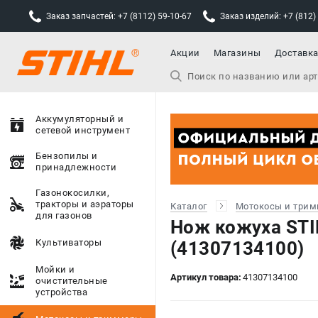
Заказ запчастей: +7 (8112) 59-10-67
Заказ изделий: +7 (812)
Акции
Магазины
Доставк
Аккумуляторный и
сетевой инструмент
Бензопилы и
принадлежности
Газонокосилки,
тракторы и аэраторы
Каталог
Мотокосы и три
для газонов
Нож кожуха STI
Культиваторы
(41307134100)
Мойки и
Артикул товара:
41307134100
очистительные
устройства