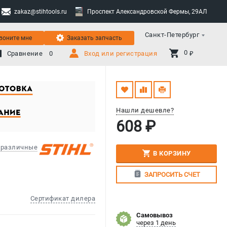
zakaz@stihtools.ru
Проспект Александровской Фермы, 29АЛ
Санкт-Петербург
воните мне
Заказать запчасть
0 
Сравнение
0
Вход или регистрация
₽
Нашли дешевле?
608 ₽
 различные
В КОРЗИНУ
ЗАПРОСИТЬ СЧЕТ
Сертификат дилера
Самовывоз
через 1 день