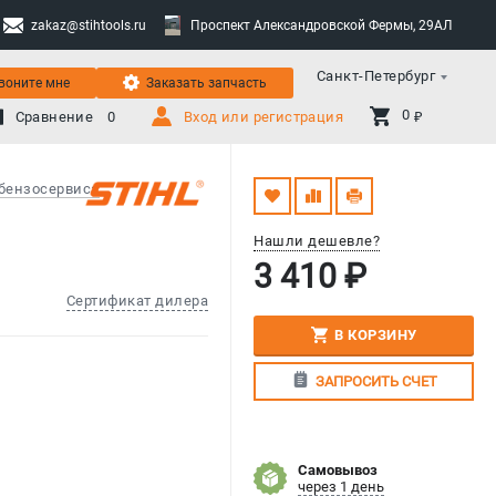
zakaz@stihtools.ru
Проспект Александровской Фермы, 29АЛ
Санкт-Петербург
воните мне
Заказать запчасть
0 
Сравнение
0
Вход или регистрация
₽
бензосервиса
Нашли дешевле?
3 410 ₽
Сертификат дилера
В КОРЗИНУ
ЗАПРОСИТЬ СЧЕТ
Самовывоз
через 1 день