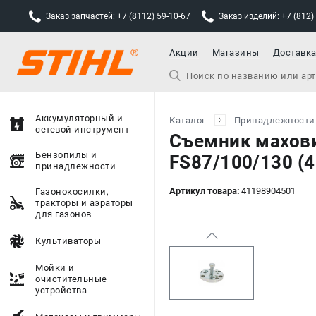
Заказ запчастей: +7 (8112) 59-10-67
Заказ изделий: +7 (812)
Акции
Магазины
Доставк
Аккумуляторный и
Каталог
Принадлежности
сетевой инструмент
Съемник махови
Бензопилы и
FS87/100/130 (
принадлежности
Артикул товара:
41198904501
Газонокосилки,
тракторы и аэраторы
для газонов
Культиваторы
Мойки и
очистительные
устройства