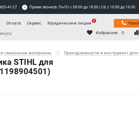
 603-41-27
Прием звонков: Пн-Пт с 09:00 до 18:00 | СБ с 10:00 до 16:00
а
Оплата
Сервис
Юридическим лицам
Перез
Избранное
0
 и смазочные материалы
Принадлежности и инструмент для 
ка STIHL для
41198904501)