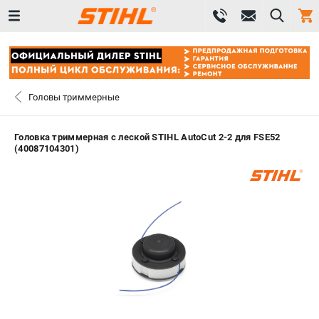
0 
₽
САНКТ-ПЕТЕРБУРГ
Головы триммерные
+7 (812) 603-41-27
- ЗАКАЗ ИЗДЕЛИЙ
Головка триммерная c леской STIHL AutoCut 2-2 для FSE52
(40087104301)
+7 (8112) 59-10-67
- ЗАКАЗ ЗАПЧАСТЕЙ
ЗАКАЗАТЬ ЗАПЧАСТЬ
ВХОД ИЛИ РЕГИСТРАЦИЯ
КАТАЛОГ
АКЦИИ