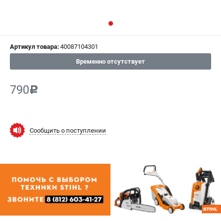
СРАВНЕНИЕ
(
0
)
ИЗБРАННОЕ
(
0
)
Артикул товара:
40087104301
МАГАЗИНЫ
Временно отсутствует
СЕРВИС
790
c
ПОДДЕРЖКА
Сервисный центр
Сообщить о поступлении
Гарантия Stihl
Политика обработки персональных данных
Часто задаваемые вопросы FAQ
ИНФОРМАЦИЯ
О компании
О бренде