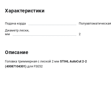
Юридическим лицам
Характеристики
Способы оплаты
Правила обмена и возврата
Контакты
Подача корда
Полуавтоматическая
Справочник по тримерным головкам и ножам
Диаметр лески,
мм
2
Бонусная программа
Как нас найти
Пользовательское соглашение
Описание
САДОВАЯ ТЕХНИКА
Головка триммерная c леской 2 мм
STIHL AutoCut 2-2
(40087104301)
для FSE52
Бензопилы
Мотокосы
Газонокосилки и тракторы
Опрыскиватели
Измельчители
Ножницы для изгороди
Мойки высокого давления